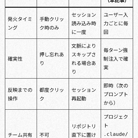
（本記事）
セッション
ユーザー入
発火タイミ
手動クリッ
読み込み時
力ごとに毎
ング
ク時のみ
に一度
回
文脈により
毎ターン強
押し忘れあ
スキップさ
確実性
制注入で確
り
れる場合あ
実
り
即時（次の
反映までの
都度クリッ
セッション
プロンプト
操作
ク
再起動
から）
プロジェク
ト
リポジトリ
チーム共有
不可
直下に置け
.claude/