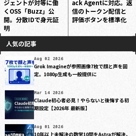
ジェントが対等に働
ack Agentに対応。返
くOSS「Buzz」公
信のトークン配信と
開。分散IDで身元証
評価ボタンを標準化
明
人気の記事
Aug 02 2026
Grok Imagineが参照画像7枚で顔と声を固
定。1080p生成も一般提供に
Mar 14 2026
Claude初心者必見！やらないと後悔する初
期設定【2026年 最新版】
Aug 01 2026
10年以上未解決の数学10問をAstraが解決。