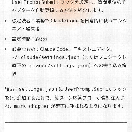
フックを設定し、質問単位のチ
b
d
t
Li
UserPromptSubmit
ャプターを自動登録する方法を紹介します。
o
s
n
想定読者：業務で Claude Code を日常的に使うエンジ
o
k
ニア・編集者
k
設定時間：約5分
必要なもの：Claude Code、テキストエディタ、
（またはプロジェクト
~/.claude/settings.json
直下の
）への書き込み権
.claude/settings.json
限
結論：
に
フック
settings.json
UserPromptSubmit
を1つ追加するだけで、毎ターン応答フローが強制注入さ
れ、
が確実に呼ばれるようになります。
mark_chapter