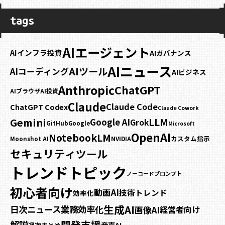
tags
AIエージェント
AIインフラ投資
AIガバナンス
AIニュース
AIツール
AIコーディング
AIビジネス
Anthropic
ChatGPT
AIブラウザ
AI投資
Claude
Claude Code
ChatGPT Codex
Claude Cowork
Gemini
LLM
Google AI
Grok
GitHub
Google
Microsoft
OpenAI
NotebookLM
カスタム指示
NVIDIA
Moonshot AI
セキュリティ
ツール
トレンドトピック
プロンプト
ノーコード
初心者向け
動画AI
技術トレンド
効率化
生成AI
日次ニュース
業務効率化
画像AI
経営者向け
開発支援
解説
音声AI