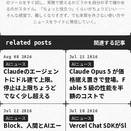
のツールをすぐ試し、実務で使えるかどうかを自分の手で確かめ
るのがスタイル。「ちょっと役立つ」くらいがちょうどいい——
そんな感覚で、難しくなりすぎず、でも本質を外さない使い方や
ニュースをライトに発信していく。
関連する記事
related posts
Aug 08 2026
Jul 25 2026
AIニュース
AIニュース
Claudeのエージェン
Claude Opus 5 が価
トにドル建て上限。
格据え置きで登場。F
停止は上限ちょうど
able 5 級の性能を半
でなく少し超える
額のコストで
Jul 22 2026
Jul 18 2026
AIニュース
AIニュース
Block、人間とAIエー
Vercel Chat SDKがSl