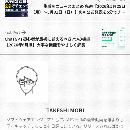
e
a
di
y
生成AIニュースまとめ 先週【2026年5月25日
b
d
t
Li
（月）〜5月31日（日）】のAI公式発表を5分でチェ
o
s
n
ック
o
k
Next Post
k
ChatGPT初心者が最初に覚えるべき7つの機能
【2026年6月版】大事な機能をやさしく解説
TAKESHI MORI
ソフトウェアエンジニアとして、AIツールの最新動向を誰よりも
早くキャッチすることを日課にしている。リリースされたばかり