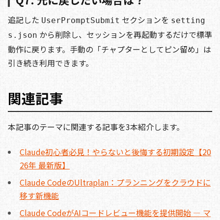
追記した
セクションを
UserPromptSubmit
setting
から削除し、セッションを再起動するだけで標準
s.json
動作に戻ります。手動の「チャプターとしてピン留め」は
引き続き利用できます。
関連記事
本記事のテーマに関連する記事を3本紹介します。
Claude初心者必見！やらないと後悔する初期設定【20
26年 最新版】
Claude CodeのUltraplan：プランニングをクラウドに
移す新機能
Claude CodeがAIコードレビュー機能を提供開始 — マ