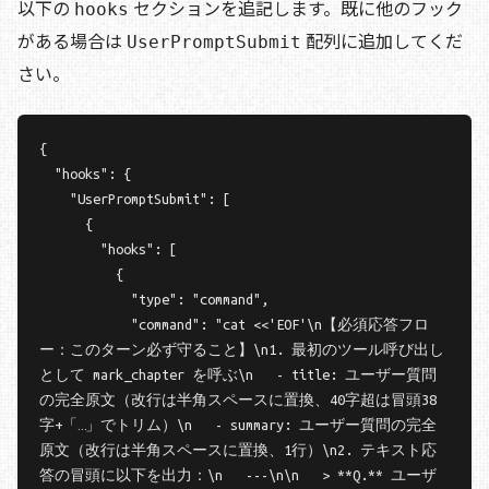
以下の
セクションを追記します。既に他のフック
hooks
がある場合は
配列に追加してくだ
UserPromptSubmit
さい。
{

  "hooks": {

    "UserPromptSubmit": [

      {

        "hooks": [

          {

            "type": "command",

            "command": "cat <<'EOF'\n【必須応答フロ
ー：このターン必ず守ること】\n1. 最初のツール呼び出し
として mark_chapter を呼ぶ\n   - title: ユーザー質問
の完全原文（改行は半角スペースに置換、40字超は冒頭38
字+「…」でトリム）\n   - summary: ユーザー質問の完全
原文（改行は半角スペースに置換、1行）\n2. テキスト応
答の冒頭に以下を出力：\n   ---\n\n   > **Q.** ユーザ