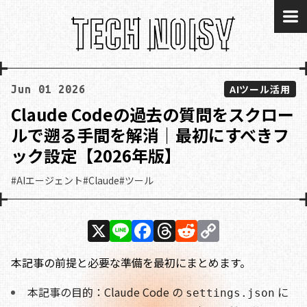
me
AIツール活用
Jun 01 2026
Claude Codeの過去の質問をスクロー
ルで遡る手間を解消｜最初にすべきフ
ック設定【2026年版】
#AIエージェント
#Claude
#ツール
X
Li
F
T
R
C
n
a
h
e
o
本記事の前提と必要な準備を最初にまとめます。
e
c
re
d
p
e
a
di
y
本記事の目的：Claude Code の
に
settings.json