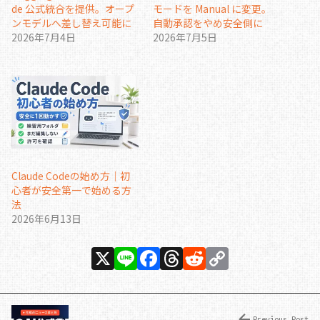
de 公式統合を提供。オープ
モードを Manual に変更。
ンモデルへ差し替え可能に
自動承認をやめ安全側に
2026年7月4日
2026年7月5日
Claude Codeの始め方｜初
心者が安全第一で始める方
法
2026年6月13日
X
Li
F
T
R
C
n
a
h
e
o
e
c
re
d
p
Previous Post