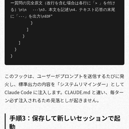
ー質問の完全原文（改行を含む場合は各行に「> 」を付け
る）\n\n   ---\n3. 本文を記述\n4. テキスト応答の末尾
に「---」を出力\nEOF"

          }

        ]

      }

    ]

  }

}
このフックは、ユーザーがプロンプトを送信するたびに発
火し、標準出力の内容を「システムリマインダー」として
Claude Code に注入します。CLAUDE.md と違い、毎ター
ン必ず注入されるため見落としが起きません。
手順3：保存して新しいセッションで起
動