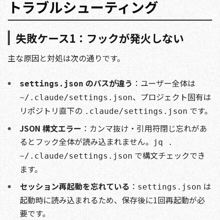
トラブルシューティング
失敗ケース1：フックが発火しない
主な原因と対処は次の通りです。
のパスが違う
：ユーザー全体は
settings.json
、プロジェクト固有は
~/.claude/settings.json
リポジトリ直下の
です。
.claude/settings.json
JSON 構文エラー
：カンマ抜け・引用符閉じ忘れがあ
るとフック全体が読み込まれません。
jq .
で構文チェックでき
~/.claude/settings.json
ます。
セッション再起動を忘れている
：
は
settings.json
起動時に読み込まれるため、保存後に1回再起動が必
要です。