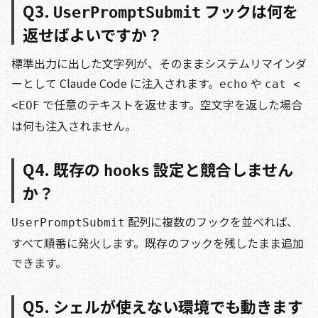
Q3.
フックは何を
UserPromptSubmit
返せばよいですか？
標準出力に出した文字列が、そのままシステムリマインダ
ーとして Claude Code に注入されます。
や
echo
cat <
で任意のテキストを返せます。空文字を返した場合
<EOF
は何も注入されません。
Q4. 既存の
設定と競合しません
hooks
か？
配列に複数のフックを並べれば、
UserPromptSubmit
すべて順番に発火します。既存のフックを残したまま追加
できます。
Q5. シェルが使えない環境でも動きます