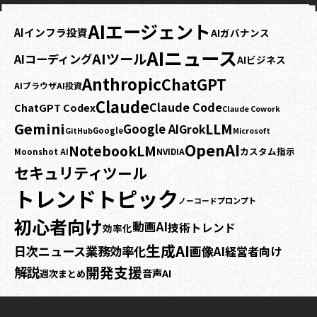
AIエージェント
AIインフラ投資
AIガバナンス
AIニュース
AIツール
AIコーディング
AIビジネス
Anthropic
ChatGPT
AIブラウザ
AI投資
Claude
Claude Code
ChatGPT Codex
Claude Cowork
Gemini
LLM
Google AI
Grok
Google
GitHub
Microsoft
OpenAI
NotebookLM
カスタム指示
NVIDIA
Moonshot AI
セキュリティ
ツール
トレンドトピック
プロンプト
ノーコード
初心者向け
動画AI
技術トレンド
効率化
生成AI
業務効率化
日次ニュース
画像AI
経営者向け
開発支援
解説
音声AI
週次まとめ