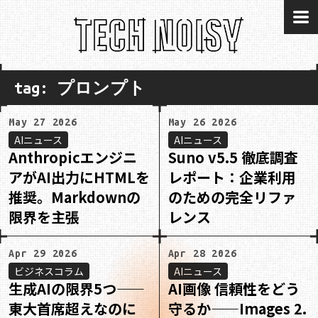
me
tag: プロンプト
May 27 2026
May 26 2026
AIニュース
AIニュース
Anthropicエンジニ
Suno v5.5 徹底調査
アがAI出力にHTMLを
レポート：企業利用
推奨。Markdownの
のための完全リファ
限界を主張
レンス
Apr 29 2026
Apr 28 2026
ビジネスコラム
AIニュース
生成AIの限界5つ——
AI画像 信頼性をどう
東大首席超えなのに
守るか——Images 2.