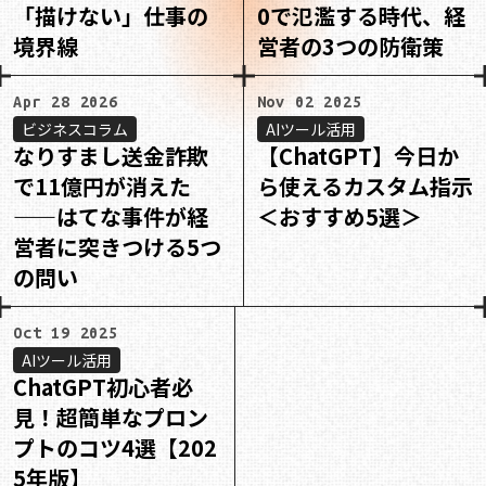
「描けない」仕事の
0で氾濫する時代、経
境界線
営者の3つの防衛策
Apr 28 2026
Nov 02 2025
ビジネスコラム
AIツール活用
なりすまし送金詐欺
【ChatGPT】今日か
で11億円が消えた
ら使えるカスタム指示
——はてな事件が経
＜おすすめ5選＞
営者に突きつける5つ
の問い
Oct 19 2025
AIツール活用
ChatGPT初心者必
見！超簡単なプロン
プトのコツ4選【202
5年版】