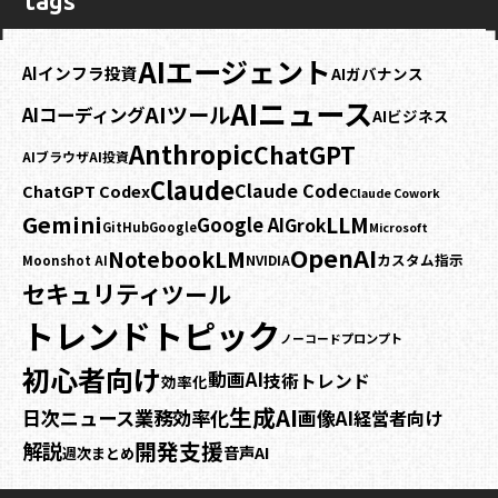
tags
AIエージェント
AIインフラ投資
AIガバナンス
AIニュース
AIツール
AIコーディング
AIビジネス
Anthropic
ChatGPT
AIブラウザ
AI投資
Claude
Claude Code
ChatGPT Codex
Claude Cowork
Gemini
LLM
Google AI
Grok
GitHub
Google
Microsoft
OpenAI
NotebookLM
カスタム指示
NVIDIA
Moonshot AI
セキュリティ
ツール
トレンドトピック
プロンプト
ノーコード
初心者向け
動画AI
技術トレンド
効率化
生成AI
業務効率化
日次ニュース
画像AI
経営者向け
開発支援
解説
音声AI
週次まとめ