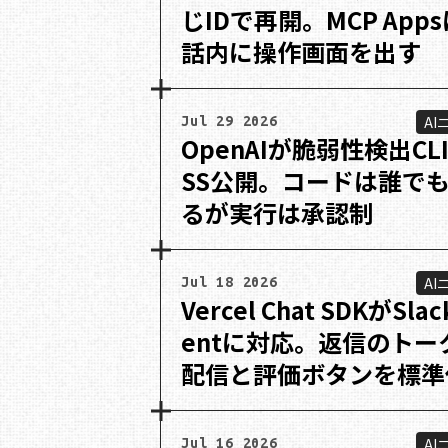
じIDで再開。MCP App
話内に操作画面を出す
AI
Jul 29 2026
OpenAIが脆弱性検出CL
SS公開。コードは誰で
るが実行は承認制
AI
Jul 18 2026
Vercel Chat SDKがSlac
entに対応。返信のトー
配信と評価ボタンを標準
AI
Jul 16 2026