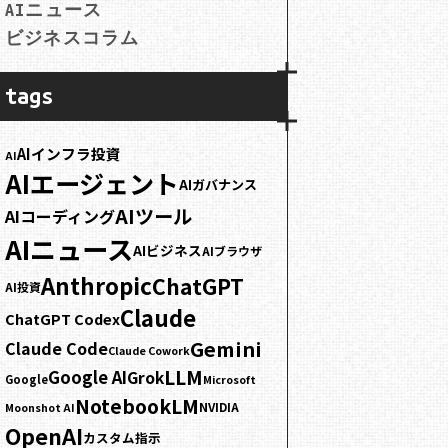
AIニュース
ビジネスコラム
tags
AIインフラ投資
AI
AIエージェント
AIガバナンス
AIツール
AIコーディング
AIニュース
AIビジネス
AIブラウザ
Anthropic
ChatGPT
AI投資
Claude
ChatGPT Codex
Gemini
Claude Code
Claude Cowork
LLM
Google AI
Grok
Google
Microsoft
NotebookLM
NVIDIA
Moonshot AI
OpenAI
カスタム指示