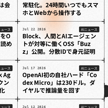
sは会
常駐化。24時間いつでもスマ
ホとWebから操作する
ニュース
AIニュース
Jul 22 2026
IをO
Block、人間とAIエージェン
も読め
トが対等に働くOSS「Buz
z」公開。分散IDで身元証明
ニュース
AIニュース
Jul 17 2026
k Ag
OpenAI初の自社ハード「Co
クン
dex Micro」は230ドル。ダ
化
イヤルで推論量を回す
ニュース
AIニュース
Jul 12 2026