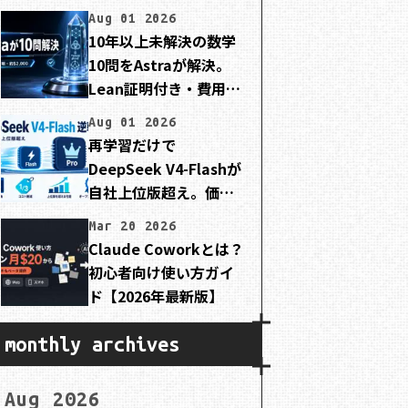
Aug 01 2026
10年以上未解決の数学
10問をAstraが解決。
Lean証明付き・費用は
約2,000ドル
Aug 01 2026
再学習だけで
DeepSeek V4-Flashが
自社上位版超え。価格
は3分の1でMIT公開
Mar 20 2026
Claude Coworkとは？
初心者向け使い方ガイ
ド【2026年最新版】
monthly archives
Aug 2026