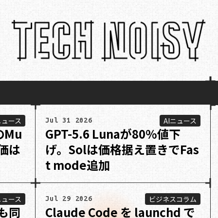
ニュース
AIニュース
Jul 31 2026
のMu
GPT-5.6 Lunaが80%値下
単価は
げ。Solは価格据え置きでFas
t mode追加
ニュース
ビジネスコラム
Jul 29 2026
ても同
Claude Code を launchd で