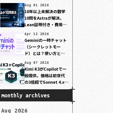
Aug 01 2026
10年以上未解決の数学
10問をAstraが解決。
Lean証明付き・費用は
約2,000ドル
Apr 12 2026
Geminiの一時チャット
（シークレットモー
ド）とは？使い方と注
意点を初心者向けに解
Aug 07 2026
説
Kimi K3がCopilotで一
般提供。価格は前世代
の3倍超でSonnet 4.xと
同額
monthly archives
Aug 2026