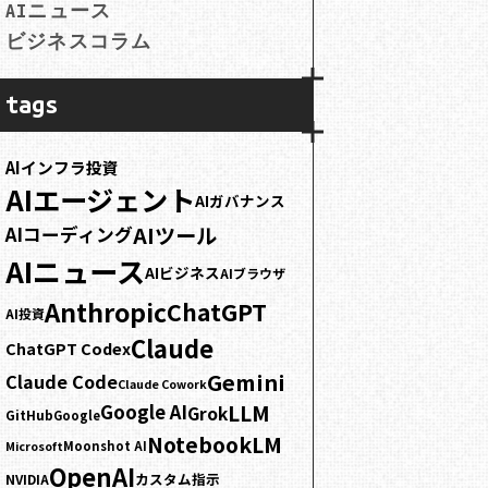
AIニュース
ビジネスコラム
tags
AIインフラ投資
AIエージェント
AIガバナンス
AIツール
AIコーディング
AIニュース
AIビジネス
AIブラウザ
Anthropic
ChatGPT
AI投資
Claude
ChatGPT Codex
Gemini
Claude Code
Claude Cowork
LLM
Google AI
Grok
GitHub
Google
NotebookLM
Moonshot AI
Microsoft
OpenAI
カスタム指示
NVIDIA