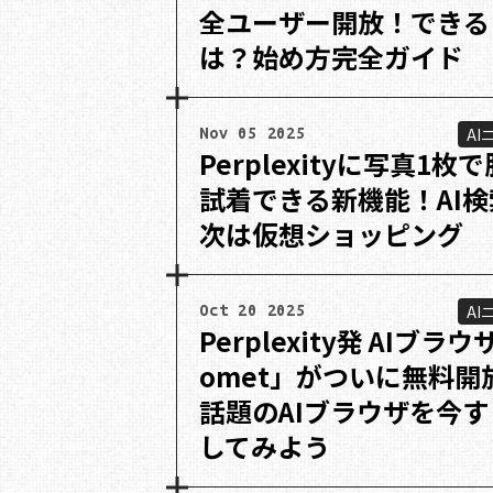
全ユーザー開放！できる
は？始め方完全ガイド
AI
Nov 05 2025
Perplexityに写真1枚
試着できる新機能！AI検
次は仮想ショッピング
AI
Oct 20 2025
Perplexity発 AIブラウ
omet」がついに無料開
話題のAIブラウザを今す
してみよう