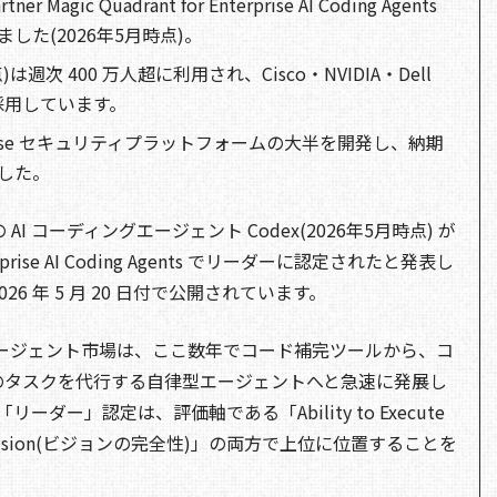
er Magic Quadrant for Enterprise AI Coding Agents
た(2026年5月時点)。
)は週次 400 万人超に利用され、Cisco・NVIDIA・Dell
などが採用しています。
 Defense セキュリティプラットフォームの大半を開発し、納期
した。
、同社の AI コーディングエージェント Codex(2026年5月時点) が
 Enterprise AI Coding Agents でリーダーに認定されたと発表し
026 年 5 月 20 日付で公開されています。
グエージェント市場は、ここ数年でコード補完ツールから、コ
のタスクを代行する自律型エージェントへと急速に発展し
の「リーダー」認定は、評価軸である「Ability to Execute
of Vision(ビジョンの完全性)」の両方で上位に位置することを