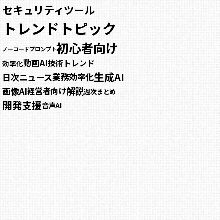
セキュリティ
ツール
トレンドトピック
初心者向け
プロンプト
ノーコード
動画AI
技術トレンド
効率化
生成AI
業務効率化
日次ニュース
解説
画像AI
経営者向け
週次まとめ
開発支援
音声AI