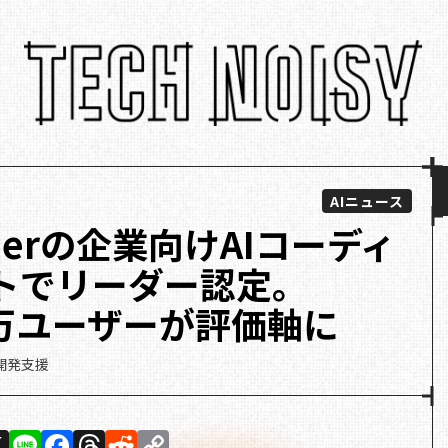
AIニュース
tnerの企業向けAIコーディ
トでリーダー認定。
00万ユーザーが評価軸に
開発支援
X
Li
F
T
R
C