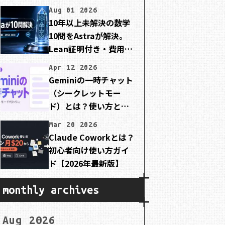
Aug 01 2026
10年以上未解決の数学
10問をAstraが解決。
Lean証明付き・費用は
約2,000ドル
Apr 12 2026
Geminiの一時チャット
（シークレットモー
ド）とは？使い方と注
意点を初心者向けに解
Mar 20 2026
説
Claude Coworkとは？
初心者向け使い方ガイ
ド【2026年最新版】
monthly archives
Aug 2026