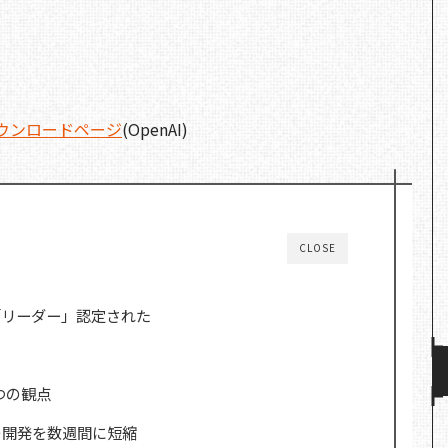
026 ダウンロードページ
(OpenAI)
CLOSE
er で「リーダー」認定された
 つの観点
半期の開発を数週間に短縮