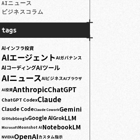
AIニュース
ビジネスコラム
tags
AIインフラ投資
AIエージェント
AIガバナンス
AIツール
AIコーディング
AIニュース
AIビジネス
AIブラウザ
Anthropic
ChatGPT
AI投資
Claude
ChatGPT Codex
Gemini
Claude Code
Claude Cowork
LLM
Google AI
Grok
GitHub
Google
NotebookLM
Moonshot AI
Microsoft
OpenAI
カスタム指示
NVIDIA