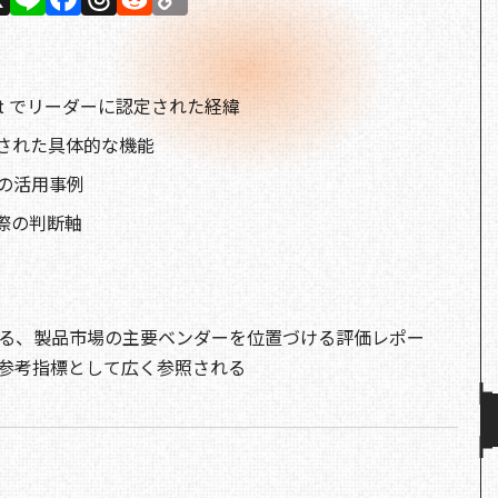
n
a
h
e
o
e
c
re
d
p
e
a
di
y
uadrant でリーダーに認定された経緯
b
d
t
Li
価された具体的な機能
o
s
n
企業の活用事例
o
k
際の判断軸
k
nerが提供する、製品市場の主要ベンダーを位置づける評価レポー
参考指標として広く参照される