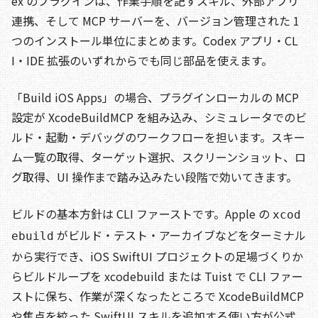
ex のプラグインは、作業手順を記すスキル、外部アプリ
連携、そして MCP サーバーを、バージョン管理された 1
つのインストール単位にまとめます。Codex アプリ・CL
I・IDE 拡張のいずれからでも同じ部品を使えます。
「Build iOS Apps」の場合、プラグインローカルの MCP
設定が XcodeBuildMCP を組み込み、シミュレータでのビ
ルド・起動・デバッグのワークフローを担います。スキー
ム一覧の取得、ターゲット選択、スクリーンショット、ロ
グ取得、UI 操作まで踏み込みたい段階で効いてきます。
ビルドの基本方針は CLI ファーストです。Apple の
xcod
がビルド・テスト・アーカイブなどをターミナル
ebuild
から実行でき、iOS SwiftUI プロジェクトの足場づくりか
らビルドループを xcodebuild または Tuist で CLI ファー
ストに保ち、作業が深くなったところで XcodeBuildMCP
や焦点を絞った SwiftUI スキルを追加する使い方が公式