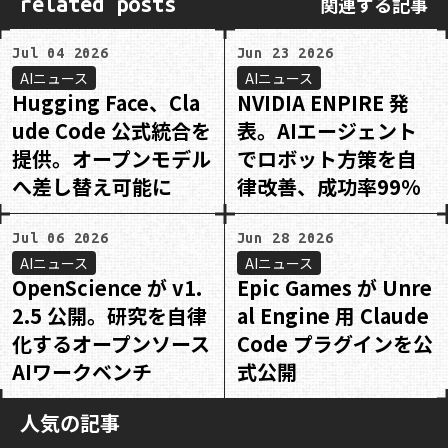
関連する記事
related posts
Jul 04 2026
Jun 23 2026
AIニュース
AIニュース
Hugging Face、Cla
NVIDIA ENPIRE 発
ude Code 公式統合を
表。AIエージェント
提供。オープンモデル
でロボット方策を自
へ差し替え可能に
律改善、成功率99%
Jul 06 2026
Jun 28 2026
AIニュース
AIニュース
OpenScience が v1.
Epic Games が Unre
2.5 公開。研究を自律
al Engine 用 Claude
化するオープンソース
Code プラグインを公
AIワークベンチ
式公開
人気の記事