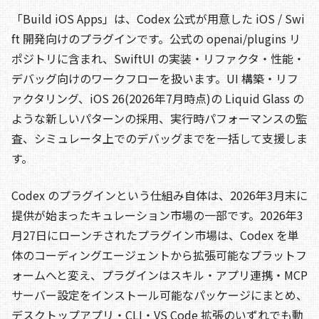
「Build iOS Apps」は、Codex 公式が用意した iOS / Swi
ft 開発向けのプラグインです。公式の openai/plugins リ
ポジトリに含まれ、SwiftUI の実装・リファクタ・性能・
デバッグ向けのワークフローを扱います。UI 構築・リフ
ァクタリング、iOS 26(2026年7月時点)の Liquid Glass の
ような新しいパターンの採用、実行時パフォーマンスの監
査、シミュレータ上でのデバッグまでを一括して支援しま
す。
Codex のプラグインという仕組み自体は、2026年3月末に
提供が始まったキュレーション市場の一部です。2026年3
月27日にローンチされたプラグイン市場は、Codex を単
体のコーディングエージェントから拡張可能なプラットフ
ォームへと変え、プラグインはスキル・アプリ連携・MCP
サーバー設定をインストール可能なパッケージにまとめ、
デスクトップアプリ・CLI・VS Code 拡張のいずれでも動