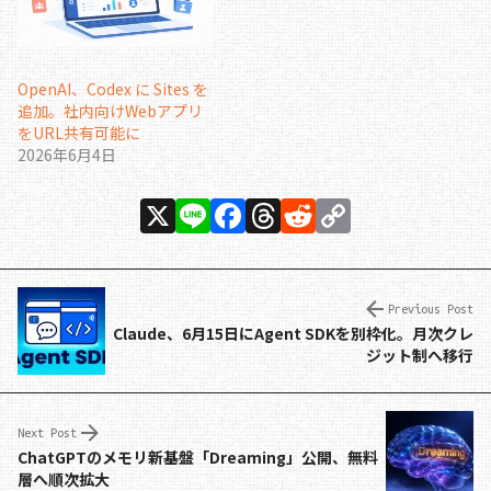
OpenAI、Codex に Sites を
追加。社内向けWebアプリ
をURL共有可能に
2026年6月4日
X
Li
F
T
R
C
n
a
h
e
o
e
c
re
d
p
e
a
di
y
Previous Post
Claude、6月15日にAgent SDKを別枠化。月次クレ
b
d
t
Li
ジット制へ移行
o
s
n
o
k
Next Post
k
ChatGPTのメモリ新基盤「Dreaming」公開、無料
層へ順次拡大