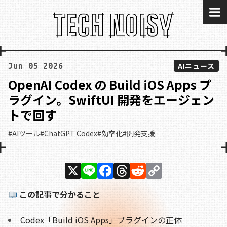
me
AIニュース
Jun 05 2026
OpenAI Codex の Build iOS Apps プ
ラグイン。SwiftUI 開発をエージェン
トで回す
#AIツール
#ChatGPT Codex
#効率化
#開発支援
X
Li
F
T
R
C
n
a
h
e
o
この記事で分かること
e
c
re
d
p
e
a
di
y
Codex「Build iOS Apps」プラグインの正体