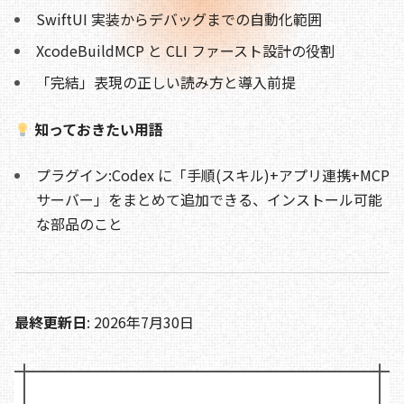
b
d
t
Li
SwiftUI 実装からデバッグまでの自動化範囲
o
s
n
XcodeBuildMCP と CLI ファースト設計の役割
o
k
「完結」表現の正しい読み方と導入前提
k
知っておきたい用語
プラグイン:Codex に「手順(スキル)+アプリ連携+MCP
サーバー」をまとめて追加できる、インストール可能
な部品のこと
最終更新日
: 2026年7月30日