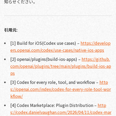
知らせください。
引用元
:
[1] Build for iOS(Codex use cases) –
https://develop
ers.openai.com/codex/use-cases/native-ios-apps
[2] openai/plugins(build-ios-apps) –
https://github.
com/openai/plugins/tree/main/plugins/build-ios-ap
ps
[3] Codex for every role, tool, and workflow –
http
s://openai.com/index/codex-for-every-role-tool-wor
kflow/
[4] Codex Marketplace: Plugin Distribution –
http
s://codex.danielvaughan.com/2026/04/11/codex-mar