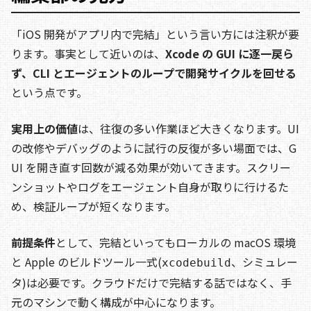
「iOS 開発がアプリ内で完結」という言い方には注釈が要
ります。事実として近いのは、
Xcode の GUI に逐一戻ら
ず、CLI とエージェントのループで開発サイクルを回せる
という点です。
実用上の価値
は、往復の多い作業ほど大きくなります。UI
の改修やデバッグのように試行の反復が多い場面では、G
UI を開き直す回数が減る効果が効いてきます。スクリー
ンショットやログをエージェント自身が取りに行けるた
め、検証ループが短くなります。
前提条件
として、完結といってもローカルの macOS 環境
と Apple のビルドツール一式(
、シミュレー
xcodebuild
タ)は必要です。クラウドだけで完結する話ではなく、手
元のマシンで動く構成が中心になります。