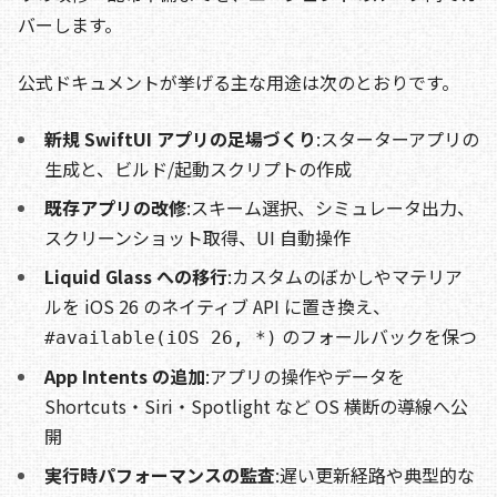
バーします。
公式ドキュメントが挙げる主な用途は次のとおりです。
新規 SwiftUI アプリの足場づくり
:スターターアプリの
生成と、ビルド/起動スクリプトの作成
既存アプリの改修
:スキーム選択、シミュレータ出力、
スクリーンショット取得、UI 自動操作
Liquid Glass への移行
:カスタムのぼかしやマテリア
ルを iOS 26 のネイティブ API に置き換え、
のフォールバックを保つ
#available(iOS 26, *)
App Intents の追加
:アプリの操作やデータを
Shortcuts・Siri・Spotlight など OS 横断の導線へ公
開
実行時パフォーマンスの監査
:遅い更新経路や典型的な