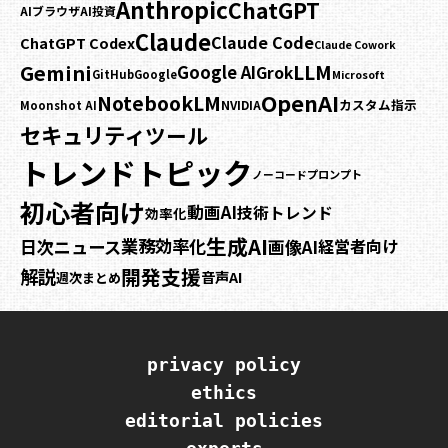
Anthropic
ChatGPT
AIブラウザ
AI投資
Claude
Claude Code
ChatGPT Codex
Claude Cowork
Gemini
LLM
Google AI
Grok
GitHub
Google
Microsoft
OpenAI
NotebookLM
カスタム指示
NVIDIA
Moonshot AI
セキュリティ
ツール
トレンドトピック
プロンプト
ノーコード
初心者向け
動画AI
技術トレンド
効率化
生成AI
業務効率化
日次ニュース
画像AI
経営者向け
開発支援
解説
音声AI
週次まとめ
privacy policy
ethics
editorial policies