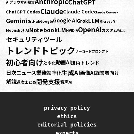
Anthropic
ChatGPT
AIブラウザ
AI投資
Claude
Claude Code
ChatGPT Codex
Claude Cowork
Gemini
LLM
Google AI
Grok
GitHub
Google
Microsoft
OpenAI
NotebookLM
カスタム指示
NVIDIA
Moonshot AI
セキュリティ
ツール
トレンドトピック
プロンプト
ノーコード
初心者向け
動画AI
技術トレンド
効率化
生成AI
日次ニュース
業務効率化
画像AI
経営者向け
開発支援
解説
音声AI
週次まとめ
privacy policy
ethics
editorial policies
experts