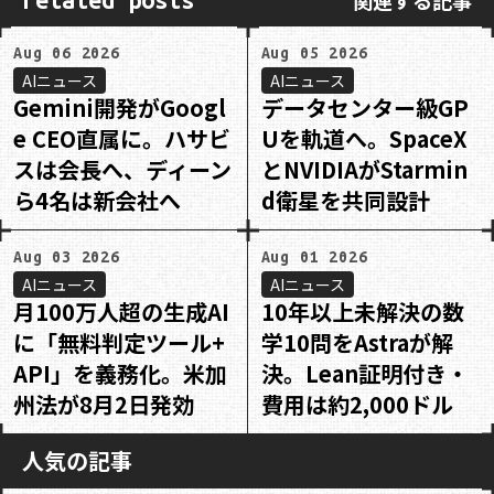
Aug 06 2026
Aug 05 2026
AIニュース
AIニュース
Gemini開発がGoogl
データセンター級GP
e CEO直属に。ハサビ
Uを軌道へ。SpaceX
スは会長へ、ディーン
とNVIDIAがStarmin
ら4名は新会社へ
d衛星を共同設計
Aug 03 2026
Aug 01 2026
AIニュース
AIニュース
月100万人超の生成AI
10年以上未解決の数
に「無料判定ツール+
学10問をAstraが解
API」を義務化。米加
決。Lean証明付き・
州法が8月2日発効
費用は約2,000ドル
人気の記事