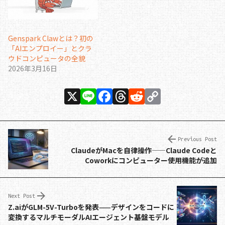
Genspark Clawとは？初の
「AIエンプロイー」とクラ
ウドコンピュータの全貌
2026年3月16日
X
Li
F
T
R
C
n
a
h
e
o
e
c
re
d
p
e
a
di
y
Previous Post
ClaudeがMacを自律操作——Claude Codeと
b
d
t
Li
Coworkにコンピューター使用機能が追加
o
s
n
o
k
Next Post
k
Z.aiがGLM-5V-Turboを発表——デザインをコードに
変換するマルチモーダルAIエージェント基盤モデル