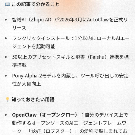
o
s
n
この記事で分かること
o
k
智谱AI（Zhipu AI）が2026年3月にAutoClawを正式リ
k
リース
ワンクリックインストールで1分以内にローカルAIエー
ジェントを起動可能
50以上のプリセットスキルと飛書（Feishu）連携を標
準搭載
Pony-Alpha-2モデルを内蔵し、ツール呼び出しの安定
性が大幅向上
知っておきたい用語
OpenClaw（オープンクロー）
：自分のデバイス上で
動作するオープンソースのAIエージェントフレームワ
ーク。「龙虾（ロブスター）」の愛称で親しまれてお