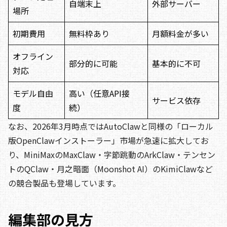
自端末上
外部サーバー
場所
初期費用
無料枠あり
月額料金が多い
オフライン
部分的に可能
基本的に不可
対応
モデル自由
高い（任意API接
サービス依存
度
続）
なお、2026年3月時点ではAutoClawと同様の「ローカル
版OpenClawインストーラー」市場が急速に拡大してお
り、MiniMaxのMaxClaw・字節跳動のArkClaw・テンセン
トのQClaw・月之暗面（Moonshot AI）のKimiClawなど
の競合製品も登場しています。
編集部の見方