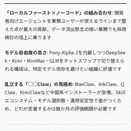
「ローカルファースト×ノーコード」の組み合わせ
: 開発
者向けエージェントを業務ユーザーが使えるラインまで整
えた点が最大の貢献。データ流出懸念の強い業務でも採用
検討の俎上に乗ります
モデル自由度の高さ
: Pony-Alpha-2を内蔵しつつDeepSee
k・Kimi・MiniMax・GLMをホットスワップで切り替えら
れる構成は、特定モデル依存を避けたい組織に好適です
乱立する「○○Claw」の見極め
: MaxClaw、ArkClaw、Q
Claw、KimiClawなど中国系インストーラーが急増。Skill
エコシステム・モデル選択肢・運用安定性で差がつくた
め、どれが定着するかは数か月の評価期間が必要です