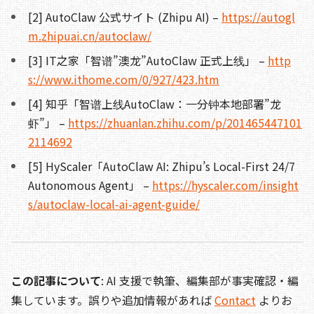
[2] AutoClaw 公式サイト (Zhipu AI) –
https://autogl
m.zhipuai.cn/autoclaw/
[3] IT之家「智谱”澳龙”AutoClaw 正式上线」 –
http
s://www.ithome.com/0/927/423.htm
[4] 知乎「智谱上线AutoClaw：一分钟本地部署”龙
虾”」 –
https://zhuanlan.zhihu.com/p/201465447101
2114692
[5] HyScaler「AutoClaw AI: Zhipu’s Local-First 24/7
Autonomous Agent」 –
https://hyscaler.com/insight
s/autoclaw-local-ai-agent-guide/
この記事について
: AI 支援で執筆、編集部が事実確認・編
集しています。誤りや追加情報があれば
Contact
よりお