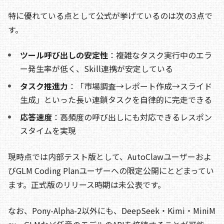
特に優れている点として公式が挙げているのは次の3点で
す。
ツール呼び出しの安定性
：複雑なタスク実行中のエラ
ー発生率が低く、Skill連携が安定している
タスク推進力
：「市場調査→レポート作成→スライド
生成」といった長い連鎖タスクを自律的に完走できる
応答速度
：高頻度の呼び出しにも対応できるレスポン
スタイムを実現
現時点では内部テスト版として、AutoClawユーザーおよ
びGLM Coding Planユーザーへの限定公開にとどまってい
ます。正式版のリリース時期は未公表です。
なお、Pony-Alpha-2以外にも、DeepSeek・Kimi・MiniM