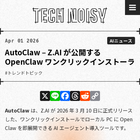
me
AIニュース
Apr 01 2026
AutoClaw – Z.AI が公開する
OpenClaw ワンクリックインストーラ
#トレンドトピック
X
Li
F
T
R
C
n
a
h
e
o
AutoClaw
は、Z.AI が 2026 年 3 月 10 日に正式リリース
e
c
re
d
p
した、ワンクリックインストールでローカル PC に Open
e
a
di
y
Claw を即展開できる AI エージェント導入ツールです。
b
d
t
Li