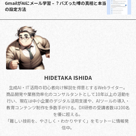
k
GmailがAIにメール学習 – ？バズった噂の真相と本当
の設定方法
HIDETAKA ISHIDA
生成AI・IT活用の初心者向け解説を得意とするWebライター。
商品開発や業務効率化のコンサルタントとして10年以上の活動を
行い、現在は中小企業のデジタル活用支援や、AIツールの導入・
教育コンテンツ制作を多数手がける。DX研修の受講者数は100名
を優に超える。
｢難しい技術を、やさしく・わかりやすく」をモットーに情報発
信中。