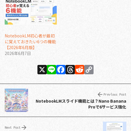
NotebookLM初心者が最初
に覚えておきたい6つの機能
【2026年6月版】
2026年6月7日
X
Li
F
T
R
C
n
a
h
e
o
e
c
re
d
p
e
a
di
y
Previous Post
NotebookLMスライド機能とは？Nano Banana
b
d
t
Li
Proで6サービス強化
o
s
n
o
k
Next Post