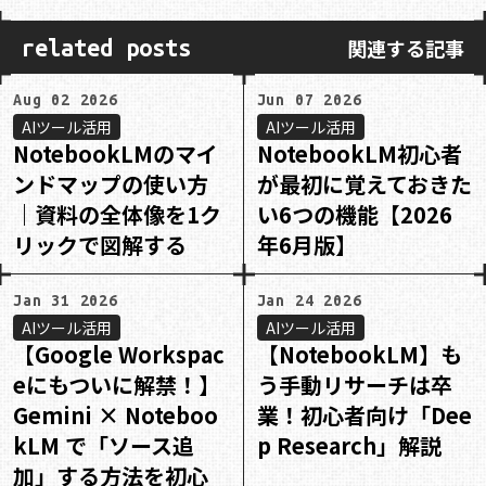
関連する記事
related posts
Aug 02 2026
Jun 07 2026
AIツール活用
AIツール活用
NotebookLMのマイ
NotebookLM初心者
ンドマップの使い方
が最初に覚えておきた
｜資料の全体像を1ク
い6つの機能【2026
リックで図解する
年6月版】
Jan 31 2026
Jan 24 2026
AIツール活用
AIツール活用
【Google Workspac
【NotebookLM】も
eにもついに解禁！】
う手動リサーチは卒
Gemini × Noteboo
業！初心者向け「Dee
kLM で「ソース追
p Research」解説
加」する方法を初心