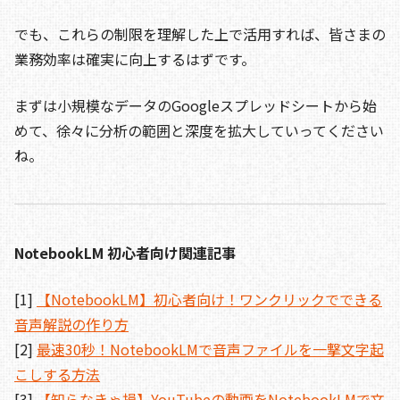
でも、これらの制限を理解した上で活用すれば、皆さまの
業務効率は確実に向上するはずです。
まずは小規模なデータのGoogleスプレッドシートから始
めて、徐々に分析の範囲と深度を拡大していってください
ね。
NotebookLM 初心者向け関連記事
[1]
【NotebookLM】初心者向け！ワンクリックでできる
音声解説の作り方
[2]
最速30秒！NotebookLMで音声ファイルを一撃文字起
こしする方法
[3]
【知らなきゃ損】YouTubeの動画をNotebookLMで文