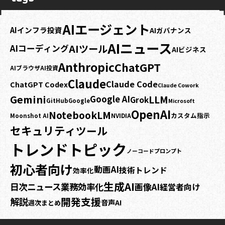
AIエージェント
AIインフラ投資
AIガバナンス
AIニュース
AIツール
AIコーディング
AIビジネス
Anthropic
ChatGPT
AIブラウザ
AI投資
Claude
Claude Code
ChatGPT Codex
Claude Cowork
Gemini
LLM
Google AI
Grok
GitHub
Google
Microsoft
OpenAI
NotebookLM
カスタム指示
NVIDIA
Moonshot AI
セキュリティ
ツール
トレンドトピック
プロンプト
ノーコード
初心者向け
動画AI
技術トレンド
効率化
生成AI
日次ニュース
業務効率化
画像AI
経営者向け
開発支援
解説
音声AI
週次まとめ