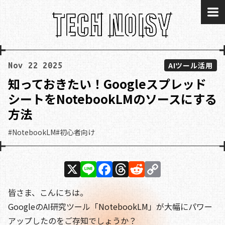
me
AIツール活用
Nov 22 2025
知っておきたい！Googleスプレッド
シートをNotebookLMのソースにする
方法
#NotebookLM
#初心者向け
X
Li
F
T
R
C
n
a
h
e
o
皆さま、こんにちは。
e
c
re
d
p
GoogleのAI研究ツール「NotebookLM」が大幅にパワー
e
a
di
y
アップしたのをご存知でしょうか？