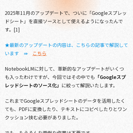
b
d
t
Li
o
s
n
2025年11月のアップデートで、ついに「Googleスプレッ
o
k
ドシート」を直接ソースとして使えるようになったんで
す。[1]
k
★最新のアップデートの内容は、こちらの記事で解説して
います ⇛
こちら
NotebookLMに対して、革新的なアップデートがいくつ
も入ったわけですが、今回ではその中でも
「Googleスプ
レッドシートのソース化」
に絞って解説いたします。
これまでGoogleスプレッドシートのデータを活用したく
ても、PDFに変換したり、テキストにコピペしたりとワン
クッション挟む必要がありました。
でも、もうそんな面倒な作業は不要です。