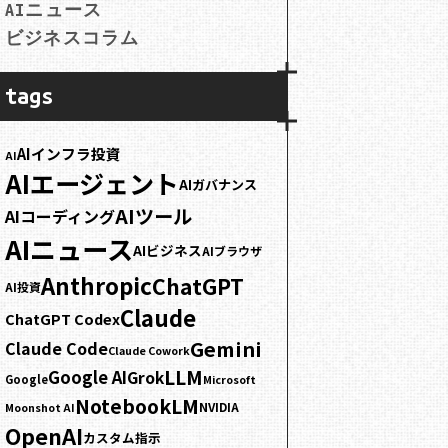
AIニュース
ビジネスコラム
tags
AIインフラ投資
AI
AIエージェント
AIガバナンス
AIツール
AIコーディング
AIニュース
AIビジネス
AIブラウザ
Anthropic
ChatGPT
AI投資
Claude
ChatGPT Codex
Gemini
Claude Code
Claude Cowork
LLM
Google AI
Grok
Google
Microsoft
NotebookLM
NVIDIA
Moonshot AI
OpenAI
カスタム指示