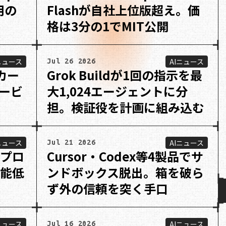
用の
Flashが自社上位版超え。価
格は3分の1でMIT公開
ニュース
AIニュース
Jul 26 2026
Uカー
Grok Buildが1回の指示を最
ービ
大1,024エージェントに分
担。検証役を計画に組み込む
ニュース
AIニュース
Jul 21 2026
ムプロ
Cursor・Codex等4製品でサ
性能低
ンドボックス脱出。箱を破ら
ず外の信頼を突く手口
ニュース
AIニュース
Jul 16 2026