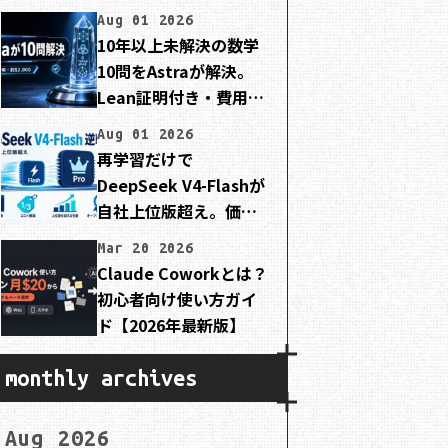
Aug 01 2026
10年以上未解決の数学
10問をAstraが解決。
Lean証明付き・費用は
約2,000ドル
Aug 01 2026
再学習だけで
DeepSeek V4-Flashが
自社上位版超え。価格
は3分の1でMIT公開
Mar 20 2026
Claude Coworkとは？
初心者向け使い方ガイ
ド【2026年最新版】
monthly archives
Aug 2026