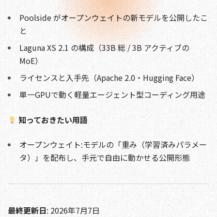
o
s
n
Poolside がオープンウェイトの新モデルを公開したこ
o
k
と
k
Laguna XS 2.1 の構成（33B 総 / 3B アクティブの
MoE）
ライセンスと入手先（Apache 2.0・Hugging Face）
単一GPUで動く軽量エージェント型コーディング用途
知っておきたい用語
オープンウェイト:モデルの「重み（学習済みパラメー
タ）」を配布し、手元で自由に動かせる公開形態
最終更新日
: 2026年7月7日