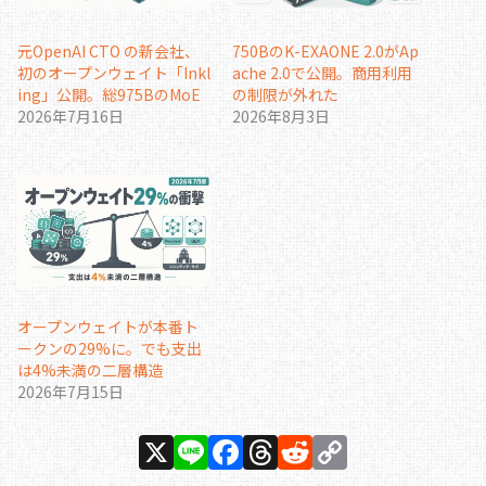
元OpenAI CTO の新会社、
750BのK-EXAONE 2.0がAp
初のオープンウェイト「Inkl
ache 2.0で公開。商用利用
ing」公開。総975BのMoE
の制限が外れた
2026年7月16日
2026年8月3日
オープンウェイトが本番ト
ークンの29%に。でも支出
は4%未満の二層構造
2026年7月15日
X
Li
F
T
R
C