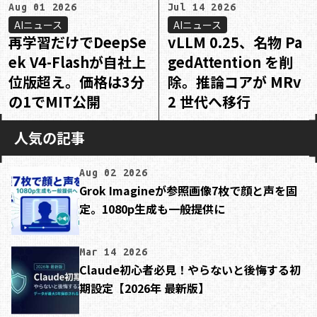
Aug 01 2026
Jul 14 2026
AIニュース
AIニュース
再学習だけでDeepSe
vLLM 0.25、名物 Pa
ek V4-Flashが自社上
gedAttention を削
位版超え。価格は3分
除。推論コアが MRv
の1でMIT公開
2 世代へ移行
人気の記事
Aug 02 2026
Grok Imagineが参照画像7枚で顔と声を固
定。1080p生成も一般提供に
Mar 14 2026
Claude初心者必見！やらないと後悔する初
期設定【2026年 最新版】