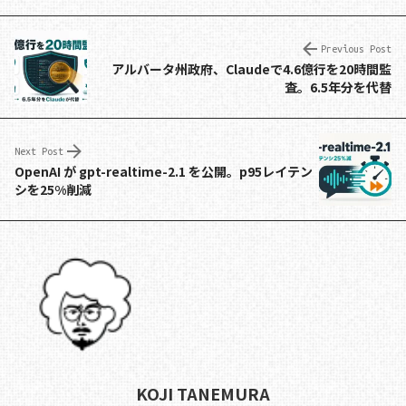
n
a
h
e
o
e
c
re
d
p
e
a
di
y
Previous Post
アルバータ州政府、Claudeで4.6億行を20時間監
b
d
t
Li
査。6.5年分を代替
o
s
n
o
k
Next Post
k
OpenAI が gpt-realtime-2.1 を公開。p95レイテン
シを25%削減
KOJI TANEMURA