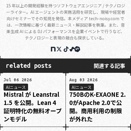
15 年以上の開発経験を持つソフトウェアエンジニア / テクノロジ
ーライター。AI エージェントの実務活用を研究し、現場や経営者
向けセミナーでその知見を発信。本メディア tech-noisy.com で
は、一次情報に基づく最新ニュース・解説記事を執筆。また、音
楽生成 AI による DJ パフォーマンスを企業イベントで行うなど、
テクノロジーと表現の融合も探求している。
関連する記事
related posts
Jul 06 2026
Aug 03 2026
AIニュース
AIニュース
Mistral が Leanstral
750BのK-EXAONE 2.
1.5 を公開。Lean 4
0がApache 2.0で公
証明特化の無料オープ
開。商用利用の制限
ンモデル
が外れた