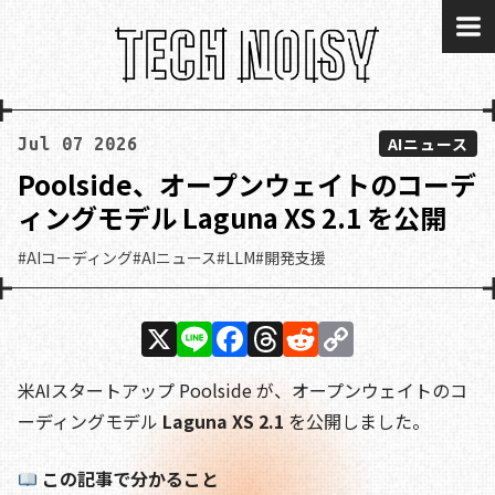
me
AIニュース
Jul 07 2026
Poolside、オープンウェイトのコーデ
ィングモデル Laguna XS 2.1 を公開
#AIコーディング
#AIニュース
#LLM
#開発支援
X
Li
F
T
R
C
n
a
h
e
o
米AIスタートアップ Poolside が、オープンウェイトのコ
e
c
re
d
p
ーディングモデル
Laguna XS 2.1
を公開しました。
e
a
di
y
b
d
t
Li
この記事で分かること