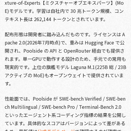
xture-of-Experts【ミクスチャーオブエキスパーツ】(Mo
E)モデルです。学習は自社内で 30 兆トークン規模、コン
テキスト長は 262,144 トークンとされています。
配布形態は開発者に踏み込んだものです。ライセンスは A
pache 2.0(2026年7月時点)で、重みは Hugging Face で公
開され、Poolside の API と OpenRouter 経由でも提供さ
れます。単一GPUで動作する設計のため、手元での常用も
現実的です。上位の旗艦モデル Laguna M.1(225B 総 / 23B
アクティブの MoE)もオープンウェイトで提供されていま
す。
性能面では、Poolside が SWE-bench Verified / SWE-ben
ch Multilingual / SWE-bench Pro / Terminal-Bench 2.0
といったエージェント系コーディング指標の結果を公開し
ています。具体的なスコアはバージョンによって差がある