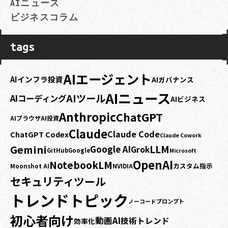
AIニュース
ビジネスコラム
tags
AIエージェント
AIインフラ投資
AIガバナンス
AIニュース
AIツール
AIコーディング
AIビジネス
Anthropic
ChatGPT
AIブラウザ
AI投資
Claude
Claude Code
ChatGPT Codex
Claude Cowork
Gemini
LLM
Google AI
Grok
GitHub
Google
Microsoft
OpenAI
NotebookLM
カスタム指示
NVIDIA
Moonshot AI
セキュリティ
ツール
トレンドトピック
プロンプト
ノーコード
初心者向け
動画AI
技術トレンド
効率化