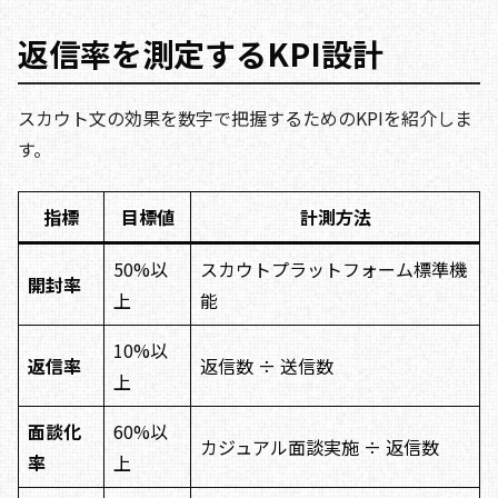
返信率を測定するKPI設計
スカウト文の効果を数字で把握するためのKPIを紹介しま
す。
指標
目標値
計測方法
50%以
スカウトプラットフォーム標準機
開封率
上
能
10%以
返信率
返信数 ÷ 送信数
上
面談化
60%以
カジュアル面談実施 ÷ 返信数
率
上