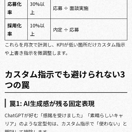
応募化
30%以
応募 ÷ 面談実施
率
上
採用化
10%以
内定 ÷ 応募
率
上
これらを月次で計測し、KPIが低い箇所だけカスタム指示
や上書き指示を微調整します。
カスタム指示でも避けられない3
つの罠
罠1: AI生成感が残る固定表現
ChatGPTが好む「感銘を受けました」「素晴らしいキャ
リア」のような定型句は、カスタム指示で「使わない」と
明記して排除します。