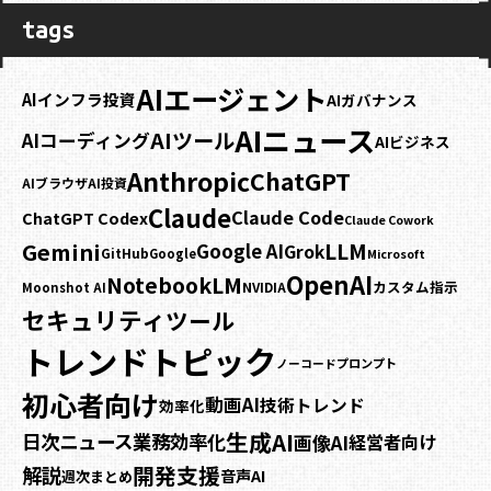
tags
AIエージェント
AIインフラ投資
AIガバナンス
AIニュース
AIツール
AIコーディング
AIビジネス
Anthropic
ChatGPT
AIブラウザ
AI投資
Claude
Claude Code
ChatGPT Codex
Claude Cowork
Gemini
LLM
Google AI
Grok
GitHub
Google
Microsoft
OpenAI
NotebookLM
カスタム指示
NVIDIA
Moonshot AI
セキュリティ
ツール
トレンドトピック
プロンプト
ノーコード
初心者向け
動画AI
技術トレンド
効率化
生成AI
日次ニュース
業務効率化
画像AI
経営者向け
開発支援
解説
音声AI
週次まとめ