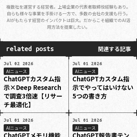
複数社を運営する経営者。上場企業の代表者取締役経験もあり。
自らも様々な事業を手掛ける一方で、多数の会社の支援も行う。
AIがもたらす経営のインパクトは巨大。だからこそ組織でのAI活
用方法を提案したい。
関連する記事
related posts
Jul 02 2026
Jul 01 2026
AIニュース
AIニュース
ChatGPTカスタム指
ChatGPTカスタム指
示×Deep Research
示でやってはいけない
で調査3倍速【リサー
5つの書き方
チ最適化】
Jul 01 2026
Jul 01 2026
AIニュース
AIニュース
ChatGPTメモリ機能
ChatGPT報告書テン