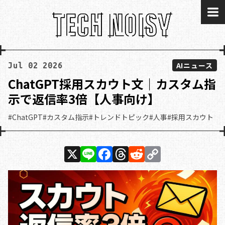
me
AIニュース
Jul 02 2026
ChatGPT採用スカウト文｜カスタム指
示で返信率3倍【人事向け】
#ChatGPT
#カスタム指示
#トレンドトピック
#人事
#採用スカウト
X
Li
F
T
R
C
n
a
h
e
o
e
c
re
d
p
e
a
di
y
b
d
t
Li