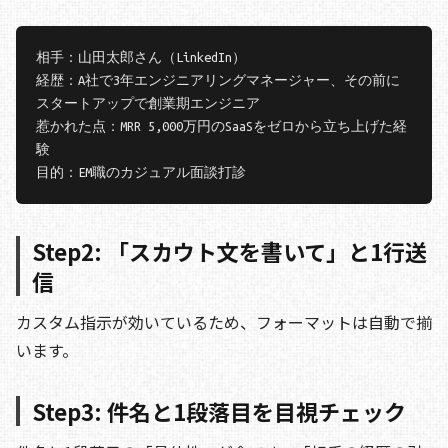
相手：山田太郎さん（LinkedIn）

経歴：A社で3年エンジニアリングマネージャー、その前に
スタートアップで創業期エンジニア

惹かれた点：MRR 5,000万円のSaaSをゼロから立ち上げた経
験

Step2: 「スカウト文を書いて」と1行送
信
カスタム指示が効いているため、フォーマットは自動で揃
います。
Step3: 件名と1段落目を目視チェック