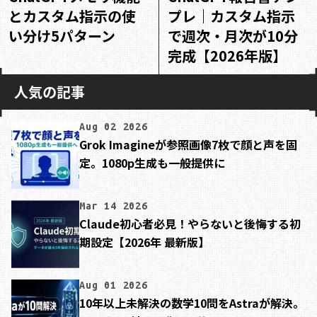
とカスタム指示の使
プレ｜カスタム指示
い分け5パターン
で週次・月次が10分
完成【2026年版】
人気の記事
Aug 02 2026
Grok Imagineが参照画像7枚で顔と声を固
定。1080p生成も一般提供に
Mar 14 2026
Claude初心者必見！やらないと後悔する初
期設定【2026年 最新版】
Aug 01 2026
10年以上未解決の数学10問をAstraが解決。