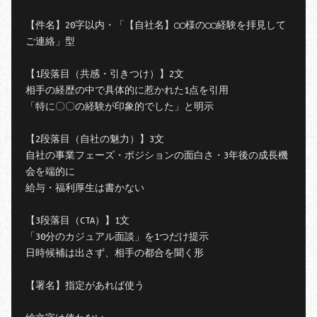
【件名】20字以内・「【自社名】◯◯様の◯◯経験を拝見して
ご連絡」型

【1段落目（共感・引きつけ）】2文

相手の経歴の中で具体的に惹かれた1点を引用

「特に〇〇の経験が印象的でした」と明示

【2段落目（自社の魅力）】3文

自社の事業フェーズ・ポジションの面白さ・3年後の成長機
会を端的に

給与・福利厚生は書かない

【3段落目（CTA）】1文

「30分のカジュアル面談」を1つだけ提示

日時候補は出さず、相手の都合を聞く形

【署名】指定があれば使う
