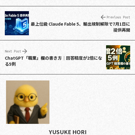
n
a
h
e
o
e
c
re
d
p
e
a
di
y
Previous Post
最上位級 Claude Fable 5、輸出規制解除で7月1日に
b
d
t
Li
提供再開
o
s
n
o
k
Next Post
k
ChatGPT「職業」欄の書き方｜回答精度が2倍にな
る5例
YUSUKE HORI