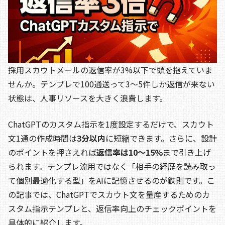
o
s
n
o
k
k
採用スカウトメールの返信率が3%以下で頭を抱えていま
せんか。テンプレで100通送って3〜5件しか返信が来ない
状態は、人事リソースを大きく浪費します。
ChatGPTのカスタム指示を1度設定するだけで、スカウト
文1通の作成時間は
3分以内
に短縮できます。さらに、設計
のポイントを押さえれば
返信率は10〜15%
まで引き上げ
られます。テンプレ流用ではなく「相手の経歴を読み取っ
て個別最適化する型」をAIに記憶させるのが鉄則です。こ
の記事では、ChatGPTでスカウト文を量産するためのカ
スタム指示テンプレと、返信率向上のチェックポイントを
具体的に紹介します。