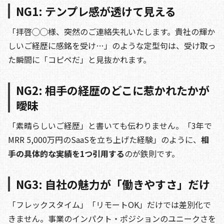
NG1: テンプレ感が透けて見える
「拝啓◯◯様、突然のご連絡失礼いたします。貴社の輝か
しいご経歴に感銘を受け…」のような定型句は、受け取っ
た瞬間に「コピペだ」と見抜かれます。
NG2: 相手の経歴のどこに惹かれたかが
曖昧
「素晴らしいご経歴」と書いても伝わりません。「3年で
MRR 5,000万円のSaaSを立ち上げた経験」のように、
相
手の具体的な実績を1つ引用する
のが鉄則です。
NG3: 自社の魅力が「働きやすさ」だけ
「フレックスタイム」「リモートOK」だけでは差別化で
きません。事業のインパクト・ポジションのユニークさを