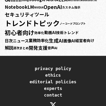
Google
Microsoft
Moonshot AI
OpenAI
NotebookLM
カスタム指示
NVIDIA
セキュリティ
ツール
トレンドトピック
プロンプト
ノーコード
初心者向け
動画AI
技術トレンド
効率化
生成AI
業務効率化
日次ニュース
画像AI
経営者向け
開発支援
解説
音声AI
週次まとめ
privacy policy
ethics
editorial policies
experts
contact