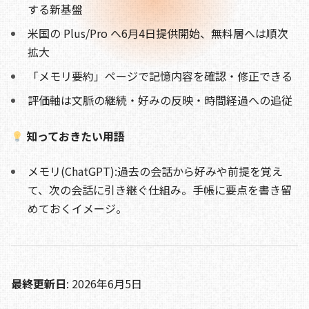
b
d
t
Li
する新基盤
o
s
n
米国の Plus/Pro へ6月4日提供開始、無料層へは順次
o
k
拡大
k
「メモリ要約」ページで記憶内容を確認・修正できる
評価軸は文脈の継続・好みの反映・時間経過への追従
知っておきたい用語
メモリ(ChatGPT):過去の会話から好みや前提を覚え
て、次の会話に引き継ぐ仕組み。手帳に要点を書き留
めておくイメージ。
最終更新日
: 2026年6月5日