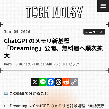
me
AIニュース
Jun 05 2026
ChatGPTのメモリ新基盤
「Dreaming」公開、無料層へ順次拡
大
#AIツール
#ChatGPT
#OpenAI
#トレンドトピック
X
Li
F
T
R
C
n
a
h
e
o
この記事で分かること
e
c
re
d
p
e
a
di
y
Dreaming は ChatGPT のメモリを背景処理で自動更新