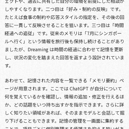
ェクトや、過去に共有した自分の環境を前提にした相談が
しやすくなります。二つ目は「好み・制約の反映」です。
たとえば食事の制約や応答スタイルの指定を、その後の回
答に一貫して反映させることを狙います。三つ目は「時間
経過への追従」です。従来のメモリは「7月にシンガポー
ルへ行く」という情報を旅行後も保持し続けることがあり
ましたが、Dreaming は時間の経過に合わせて記憶を更新
し、状況の変化を踏まえた回答を返すよう設計されていま
す。
あわせて、記憶された内容を一覧できる「メモリ要約」ペ
ージが用意されます。ここでは ChatGPT が自分について
何を覚えているかを確認し、情報の追加・修正を行えるほ
か、どの話題をいつ持ち出すかを指示できます。さらに詳
しく知りたい領域があれば、そのままモデルと会話して掘
り下げることもできます。記憶の管理を一画面に集約する
ことで、項目ごとに個別管理する煩雑さを抑える狙いがあ