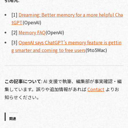
引用元
:
[1]
Dreaming: Better memory for a more helpful Cha
tGPT
(OpenAI)
[2]
Memory FAQ
(OpenAI)
[3]
OpenAI says ChatGPT’s memory feature is gettin
g smarter and coming to free users
(9to5Mac)
この記事について
: AI 支援で執筆、編集部が事実確認・編
集しています。誤りや追加情報があれば
Contact
よりお
知らせください。
関連