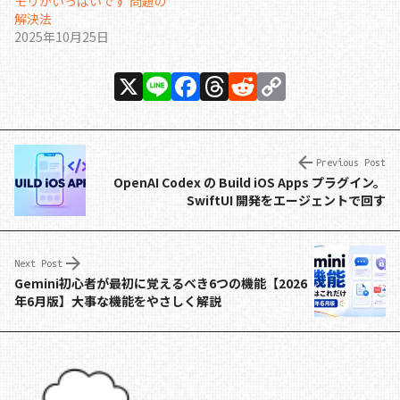
モリがいっぱいです 問題の
解決法
2025年10月25日
X
Li
F
T
R
C
n
a
h
e
o
e
c
re
d
p
e
a
di
y
Previous Post
OpenAI Codex の Build iOS Apps プラグイン。
b
d
t
Li
SwiftUI 開発をエージェントで回す
o
s
n
o
k
Next Post
k
Gemini初心者が最初に覚えるべき6つの機能【2026
年6月版】大事な機能をやさしく解説