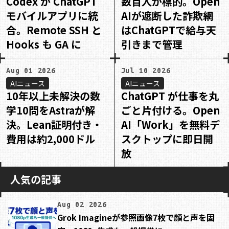
Codex が ChatGPT
数百人が標的。Open
モバイルアプリに統
AIが遮断した詐欺網
合。Remote SSH と
はChatGPTで給与天
Hooks も GA に
引きまで管理
Aug 01 2026
Jul 10 2026
AIニュース
AIニュース
10年以上未解決の数
ChatGPT が仕事を丸
学10問をAstraが解
ごと片付ける。Open
決。Lean証明付き・
AI「Work」を無料デ
費用は約2,000ドル
スクトップに即日開
放
人気の記事
Aug 02 2026
Grok Imagineが参照画像7枚で顔と声を固