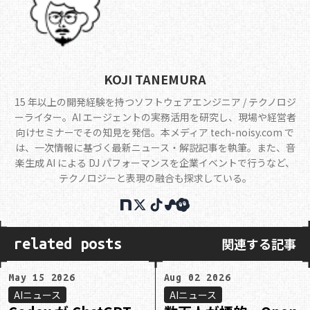
KOJI TANEMURA
15 年以上の開発経験を持つソフトウェアエンジニア / テクノロジ
ーライター。AI エージェントの実務活用を研究し、現場や経営者
向けセミナーでその知見を発信。本メディア tech-noisy.com で
は、一次情報に基づく最新ニュース・解説記事を執筆。また、音
楽生成 AI による DJ パフォーマンスを企業イベントで行うなど、
テクノロジーと表現の融合も探求している。
関連する記事
related posts
May 15 2026
Aug 02 2026
AIニュース
AIニュース