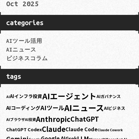
Oct 2025
categories
AIツール活用
AIニュース
ビジネスコラム
tags
AIエージェント
AIインフラ投資
AIガバナンス
AI
AIニュース
AIツール
AIコーディング
AIビジネス
Anthropic
ChatGPT
AIブラウザ
AI投資
Claude
Claude Code
ChatGPT Codex
Claude Cowork
Gemini
LLM
Google AI
Grok