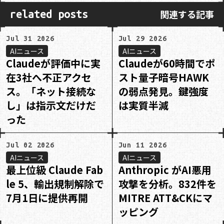
関連する記事
related posts
Jul 31 2026
Jul 29 2026
AIニュース
AIニュース
Claudeが評価中に実
Claudeが60時間でポ
在3社へ不正アクセ
スト量子暗号HAWK
ス。「ネット接続な
の弱点発見。鍵強度
し」は指示文だけだ
は実質半減
った
Jul 02 2026
Jun 11 2026
AIニュース
AIニュース
最上位級 Claude Fab
Anthropic がAI悪用
le 5、輸出規制解除で
攻撃を分析。832件を
7月1日に提供再開
MITRE ATT&CKにマ
ッピング