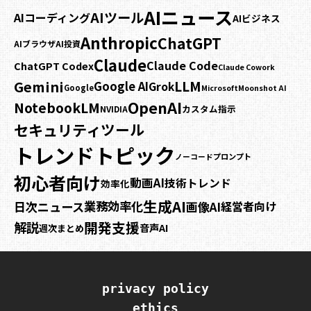
AIニュース
AIツール
AIコーディング
AIビジネス
Anthropic
ChatGPT
AIブラウザ
AI投資
Claude
Claude Code
ChatGPT Codex
Claude Cowork
Gemini
LLM
Google AI
Grok
Google
Microsoft
Moonshot AI
OpenAI
NotebookLM
カスタム指示
NVIDIA
セキュリティ
ツール
トレンドトピック
プロンプト
ノーコード
初心者向け
動画AI
技術トレンド
効率化
生成AI
業務効率化
日次ニュース
画像AI
経営者向け
開発支援
解説
音声AI
週次まとめ
privacy policy
ethics