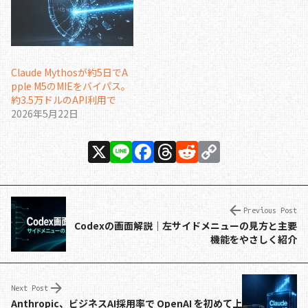
Claude Mythosが約5日でA
pple M5のMIEをバイパス。
約3.5万ドルのAPI利用で
2026年5月22日
X
Li
F
T
R
C
n
a
h
e
o
e
c
re
d
p
e
a
di
y
Previous Post
Codexの画面解説｜左サイドメニューの見方と主要
b
d
t
Li
機能をやさしく紹介
o
s
n
o
k
Next Post
k
Anthropic、ビジネスAI採用率で OpenAI を初めて上