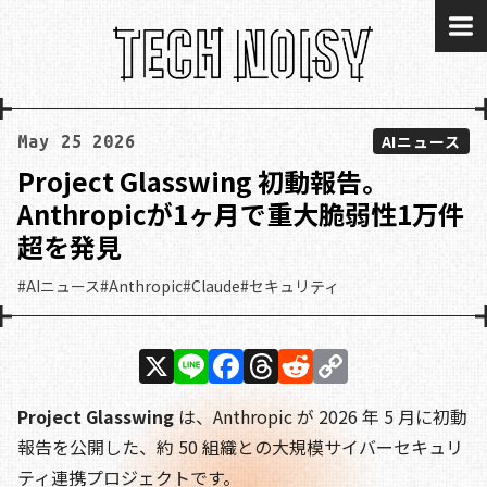
me
AIニュース
May 25 2026
Project Glasswing 初動報告。
Anthropicが1ヶ月で重大脆弱性1万件
超を発見
#AIニュース
#Anthropic
#Claude
#セキュリティ
X
Li
F
T
R
C
n
a
h
e
o
Project Glasswing
は、Anthropic が 2026 年 5 月に初動
e
c
re
d
p
報告を公開した、約 50 組織との大規模サイバーセキュリ
e
a
di
y
ティ連携プロジェクトです。