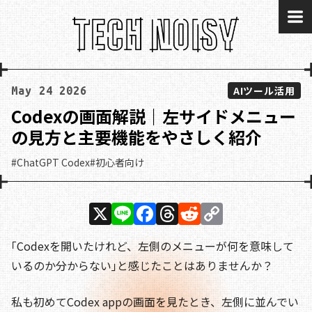
me
AIツール活用
May 24 2026
Codexの画面解説｜左サイドメニュー
の見方と主要機能をやさしく紹介
#ChatGPT Codex
#初心者向け
X
Li
F
T
R
C
n
a
h
e
o
｢Codexを開いたけれど、左側のメニューが何を意味して
e
c
re
d
p
いるのか分からない｣と感じたことはありませんか？
e
a
di
y
b
d
t
Li
私も初めてCodex appの画面を見たとき、左側に並んでい