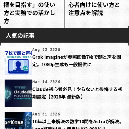
標を目指す」の使い
心者向けに使い方と
方と実務での活かし
注意点を解説
方
人気の記事
Aug 02 2026
Grok Imagineが参照画像7枚で顔と声を固
定。1080p生成も一般提供に
Mar 14 2026
Claude初心者必見！やらないと後悔する初
期設定【2026年 最新版】
Aug 01 2026
10年以上未解決の数学10問をAstraが解決。
Lean証明付き・費用は約2,000ドル