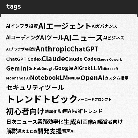
tags
AIエージェント
AIインフラ投資
AIガバナンス
AIニュース
AIツール
AIコーディング
AIビジネス
Anthropic
ChatGPT
AIブラウザ
AI投資
Claude
Claude Code
ChatGPT Codex
Claude Cowork
Gemini
LLM
Google AI
Grok
GitHub
Google
Microsoft
OpenAI
NotebookLM
カスタム指示
NVIDIA
Moonshot AI
セキュリティ
ツール
トレンドトピック
プロンプト
ノーコード
初心者向け
動画AI
技術トレンド
効率化
生成AI
業務効率化
日次ニュース
画像AI
経営者向け
開発支援
解説
音声AI
週次まとめ