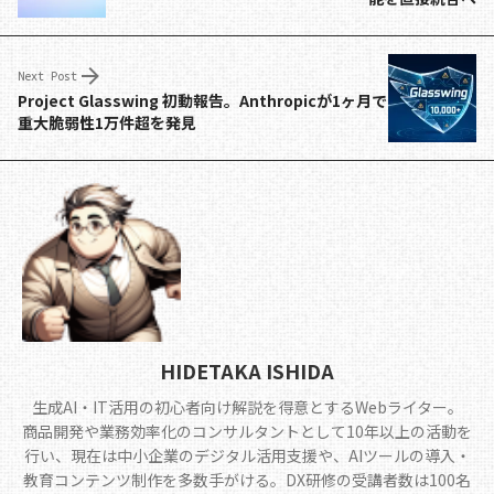
o
s
n
o
k
Next Post
k
Project Glasswing 初動報告。Anthropicが1ヶ月で
重大脆弱性1万件超を発見
HIDETAKA ISHIDA
生成AI・IT活用の初心者向け解説を得意とするWebライター。
商品開発や業務効率化のコンサルタントとして10年以上の活動を
行い、現在は中小企業のデジタル活用支援や、AIツールの導入・
教育コンテンツ制作を多数手がける。DX研修の受講者数は100名