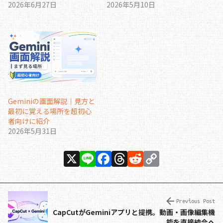
2026年6月27日
2026年5月10日
Geminiの画面解説｜見方と
最初に覚える場所を超初心
者向けに紹介
2026年5月31日
X
Li
F
T
R
C
n
a
h
e
o
e
c
re
d
p
e
a
di
y
Previous Post
CapCutがGeminiアプリと提携。動画・画像編集機
b
d
t
Li
能を直接統合へ