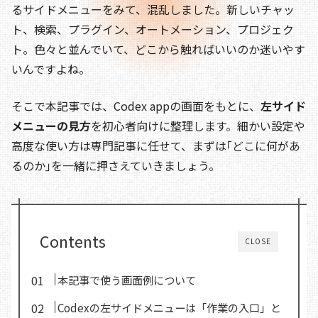
o
s
n
るサイドメニューをみて、混乱しました。新しいチャッ
o
k
ト、検索、プラグイン、オートメーション、プロジェク
ト。色々と並んでいて、どこから触ればいいのか迷いやす
k
いんですよね。
そこで本記事では、Codex appの画面をもとに、
左サイド
メニューの見方
を初心者向けに整理します。細かい設定や
高度な使い方は専門記事に任せて、まずは｢どこに何があ
るのか｣を一緒に押さえていきましょう。
Contents
CLOSE
本記事で使う画面例について
Codexの左サイドメニューは「作業の入口」と