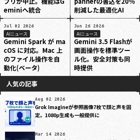
プリが中止。機能はG
pannerの書込を20%
eminiへ統合
削減した最適化AI
Jul 02 2026
Jun 26 2026
AIニュース
AIニュース
Gemini Spark が ma
Gemini 3.5 Flashが
cOS に対応。Mac 上
画面操作を標準ツー
のファイル操作を自
ル化。安全対策も同
動化(ベータ)
時提供
人気の記事
Aug 02 2026
Grok Imagineが参照画像7枚で顔と声を固
定。1080p生成も一般提供に
Mar 14 2026