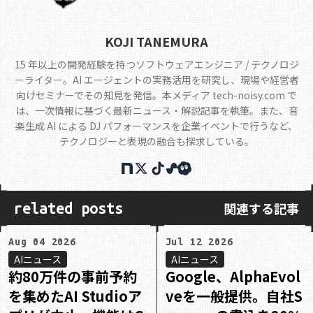
KOJI TANEMURA
15 年以上の開発経験を持つソフトウェアエンジニア / テクノロジ
ーライター。AI エージェントの実務活用を研究し、現場や経営者
向けセミナーでその知見を発信。本メディア tech-noisy.com で
は、一次情報に基づく最新ニュース・解説記事を執筆。また、音
楽生成 AI による DJ パフォーマンスを企業イベントで行うなど、
テクノロジーと表現の融合も探求している。
関連する記事
related posts
Aug 04 2026
Jul 12 2026
AIニュース
AIニュース
約80万件の事前予約
Google、AlphaEvol
を集めたAI Studioア
veを一般提供。自社S