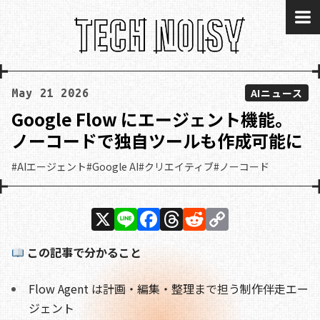
me
AIニュース
May 21 2026
Google Flow にエージェント機能。
ノーコードで独自ツールも作成可能に
#AIエージェント
#Google AI
#クリエイティブ
#ノーコード
X
Li
F
T
R
C
n
a
h
e
o
この記事で分かること
e
c
re
d
p
e
a
di
y
Flow Agent は計画・編集・整理まで担う制作伴走エー
b
d
t
Li
ジェント