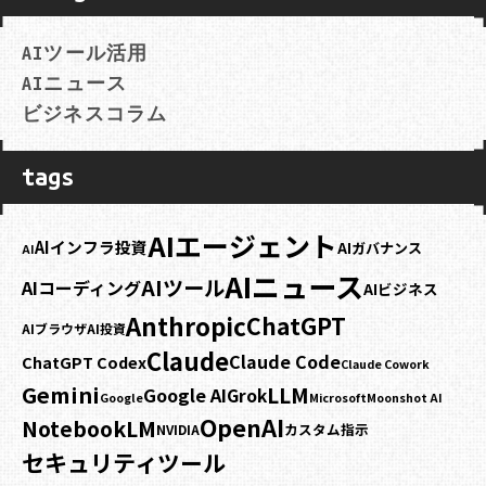
AIツール活用
AIニュース
ビジネスコラム
tags
AIエージェント
AIインフラ投資
AIガバナンス
AI
AIニュース
AIツール
AIコーディング
AIビジネス
Anthropic
ChatGPT
AIブラウザ
AI投資
Claude
Claude Code
ChatGPT Codex
Claude Cowork
Gemini
LLM
Google AI
Grok
Google
Microsoft
Moonshot AI
OpenAI
NotebookLM
カスタム指示
NVIDIA
セキュリティ
ツール