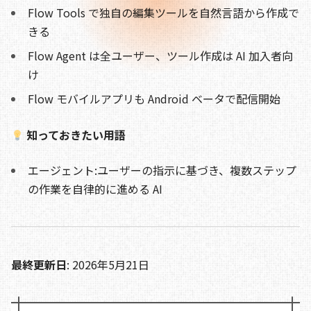
o
s
n
Flow Tools で独自の編集ツールを自然言語から作成で
o
k
きる
k
Flow Agent は全ユーザー、ツール作成は AI 加入者向
け
Flow モバイルアプリも Android ベータで配信開始
知っておきたい用語
エージェント:ユーザーの指示に基づき、複数ステップ
の作業を自律的に進める AI
最終更新日
: 2026年5月21日