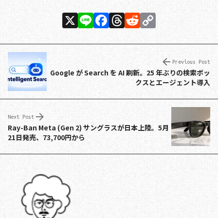
X
Li
F
T
R
C
n
a
h
e
o
e
c
re
d
p
e
a
di
y
Previous Post
Google が Search を AI 刷新。25 年ぶりの検索ボッ
b
d
t
Li
クスとエージェント導入
o
s
n
o
k
Next Post
k
Ray-Ban Meta (Gen 2) サングラスが日本上陸。5月
21日発売、73,700円から