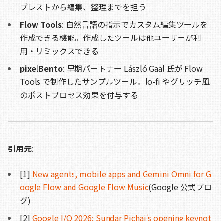
ブレストから編集、整理までを担う
Flow Tools
: 自然言語の指示でカスタム編集ツールを
作成できる機能。作成したツールは他ユーザーが利
用・リミックスできる
pixelBento
: 早期パートナー László Gaal 氏が Flow
Tools で制作したサンプルツール。lo-fi やグリッチ風
のポストプロセス効果を付与する
引用元
:
[1]
New agents, mobile apps and Gemini Omni for G
oogle Flow and Google Flow Music
(Google 公式ブロ
グ)
[2]
Google I/O 2026: Sundar Pichai’s opening keynot