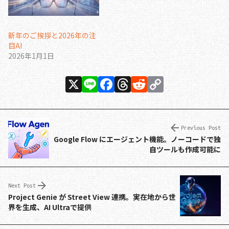
新年のご挨拶と2026年の注
目AI
2026年1月1日
X
Li
F
T
R
C
n
a
h
e
o
e
c
re
d
p
e
a
di
y
Previous Post
Google Flow にエージェント機能。ノーコードで独
b
d
t
Li
自ツールも作成可能に
o
s
n
o
k
Next Post
k
Project Genie が Street View 連携。実在地から世
界を生成、AI Ultraで提供