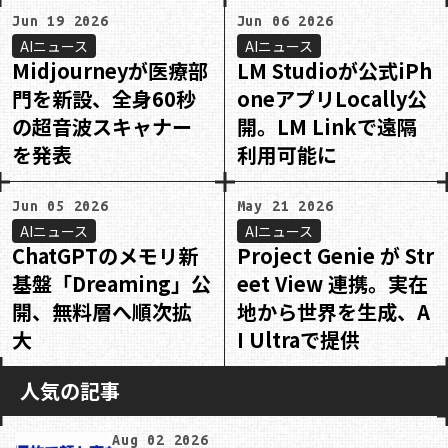
Jun 19 2026
Jun 06 2026
AIニュース
AIニュース
Midjourneyが医療部
LM Studioが公式iPh
門を新設、全身60秒
oneアプリLocally公
の超音波スキャナー
開。LM Linkで遠隔
を発表
利用可能に
Jun 05 2026
May 21 2026
AIニュース
AIニュース
ChatGPTのメモリ新
Project Genie が Str
基盤「Dreaming」公
eet View 連携。実在
開、無料層へ順次拡
地から世界を生成、A
大
I Ultraで提供
人気の記事
Aug 02 2026