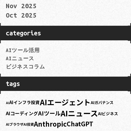
Nov 2025
Oct 2025
categories
AIツール活用
AIニュース
ビジネスコラム
tags
AIエージェント
AIインフラ投資
AIガバナンス
AI
AIニュース
AIツール
AIコーディング
AIビジネス
Anthropic
ChatGPT
AIブラウザ
AI投資