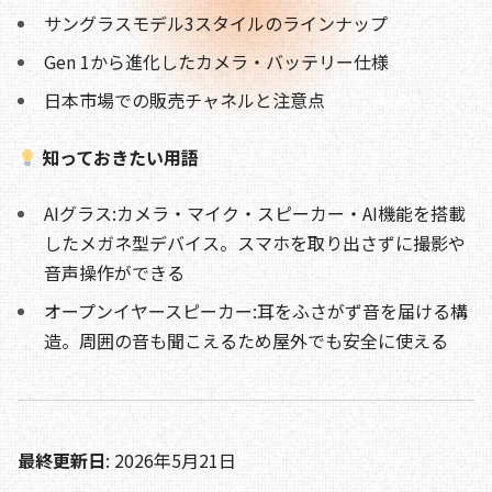
b
d
t
Li
サングラスモデル3スタイルのラインナップ
o
s
n
Gen 1から進化したカメラ・バッテリー仕様
o
k
日本市場での販売チャネルと注意点
k
知っておきたい用語
AIグラス:カメラ・マイク・スピーカー・AI機能を搭載
したメガネ型デバイス。スマホを取り出さずに撮影や
音声操作ができる
オープンイヤースピーカー:耳をふさがず音を届ける構
造。周囲の音も聞こえるため屋外でも安全に使える
最終更新日
: 2026年5月21日