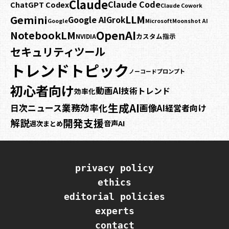
Claude
Claude Code
ChatGPT Codex
Claude Cowork
Gemini
LLM
Google AI
Grok
Google
Microsoft
Moonshot AI
OpenAI
NotebookLM
カスタム指示
NVIDIA
セキュリティ
ツール
トレンドトピック
プロンプト
ノーコード
初心者向け
動画AI
技術トレンド
効率化
生成AI
業務効率化
日次ニュース
画像AI
経営者向け
開発支援
解説
音声AI
週次まとめ
privacy policy
ethics
editorial policies
experts
contact