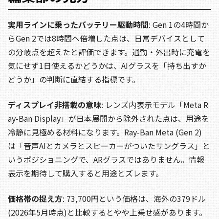
実用ラインに乗ったバッテリー駆動時間
: Gen 1の4時間か
らGen 2では8時間へ倍増した点は、日常デバイスとして
の分岐点を超えたと評価できます。通勤・外出時に充電を
気にせず1日使えるかどうかは、AIグラスを「持ち出すか
どうか」の判断に直結する指標です。
ディスプレイ非搭載の意味
: レンズ内表示モデル「Meta R
ay-Ban Display」が日本展開から除外された点は、用途を
冷静に見極める材料になります。Ray-Ban Meta (Gen 2)
は「音声AIとカメラとスピーカーがついたサングラス」と
いうポジショニングで、ARグラスではありません。情報
表示を期待して購入すると用途とズレます。
価格帯の捉え方
: 73,700円という価格は、海外の379ドル
(2026年5月時点)と比較するとやや上乗せ感があります。