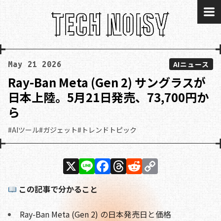
me
AIニュース
May 21 2026
Ray-Ban Meta (Gen 2) サングラスが
日本上陸。5月21日発売、73,700円か
ら
#AIツール
#ガジェット
#トレンドトピック
X
Li
F
T
R
C
n
a
h
e
o
この記事で分かること
e
c
re
d
p
e
a
di
y
Ray-Ban Meta (Gen 2) の日本発売日と価格