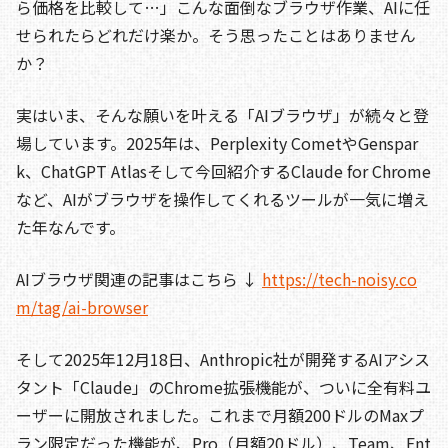
ら価格を比較して…」こんな面倒なブラウザ作業、AIに任
せられたらどれだけ楽か。そう思ったことはありません
か？
実はいま、そんな願いを叶える「AIブラウザ」が続々と登
場しています。2025年は、Perplexity CometやGenspar
k、ChatGPT Atlasそして今回紹介するClaude for Chrome
など、AIがブラウザを操作してくれるツールが一気に増え
た年なんです。
AIブラウザ関連の記事はこちら ↓
https://tech-noisy.co
m/tag/ai-browser
そして2025年12月18日、Anthropic社が開発するAIアシス
タント「Claude」のChrome拡張機能が、ついに全有料ユ
ーザーに開放されました。これまで月額200ドルのMaxプ
ラン限定だった機能が、Pro（月額20ドル）、Team、Ent