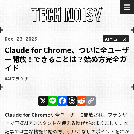
me
AIニュース
Dec 23 2025
Claude for Chrome、ついに全ユーザ
ー開放！できることは？始め方完全ガ
イド
#AIブラウザ
X
Li
F
T
R
C
n
a
h
e
o
Claude for Chrome
が全ユーザーに開放され、ブラウザ
e
c
re
d
p
上で直接AIアシスタントを使える時代が始まりました。本
e
a
di
y
記事では主な機能と始め方、使いこなしのポイントをわか