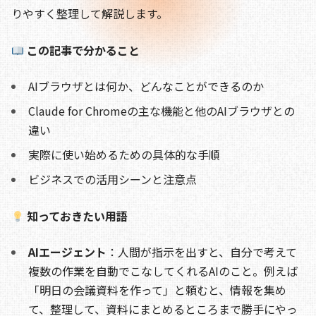
b
d
t
Li
りやすく整理して解説します。
o
s
n
o
k
この記事で分かること
k
AIブラウザとは何か、どんなことができるのか
Claude for Chromeの主な機能と他のAIブラウザとの
違い
実際に使い始めるための具体的な手順
ビジネスでの活用シーンと注意点
知っておきたい用語
AIエージェント
：人間が指示を出すと、自分で考えて
複数の作業を自動でこなしてくれるAIのこと。例えば
「明日の会議資料を作って」と頼むと、情報を集め
て、整理して、資料にまとめるところまで勝手にやっ