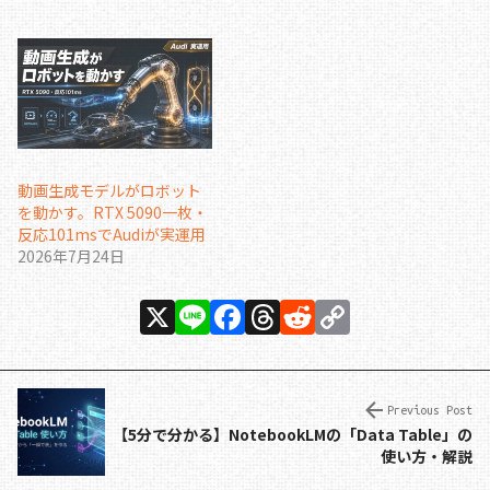
動画生成モデルがロボット
を動かす。RTX 5090一枚・
反応101msでAudiが実運用
2026年7月24日
X
Li
F
T
R
C
n
a
h
e
o
e
c
re
d
p
e
a
di
y
Previous Post
【5分で分かる】NotebookLMの「Data Table」の
b
d
t
Li
使い方・解説