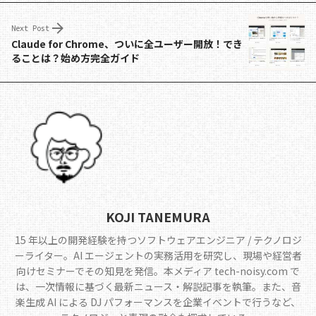
o
s
n
o
k
Next Post
k
Claude for Chrome、ついに全ユーザー開放！でき
ることは？始め方完全ガイド
KOJI TANEMURA
15 年以上の開発経験を持つソフトウェアエンジニア / テクノロジ
ーライター。AI エージェントの実務活用を研究し、現場や経営者
向けセミナーでその知見を発信。本メディア tech-noisy.com で
は、一次情報に基づく最新ニュース・解説記事を執筆。また、音
楽生成 AI による DJ パフォーマンスを企業イベントで行うなど、