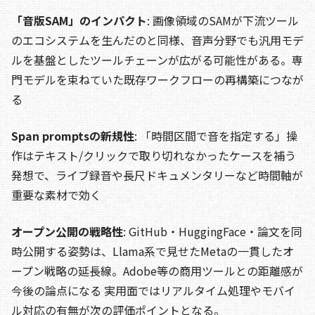
「音版SAM」のインパクト
: 画像領域のSAMが下流ツール
のエコシステムを生んだのと同様、音声分野でも汎用モデ
ルを基盤としたツールチェーンが広がる可能性がある。専
門モデルを束ねていた既存ワークフローの再構築につなが
る
Span promptsの新規性
: 「時間区間で音を指定する」操
作はテキスト/クリックで取り切れなかったケースを補う
発想で、ライブ録音や長尺ドキュメンタリーなど時間軸が
重要な素材で効く
オープン公開の戦略性
: GitHub・HuggingFace・論文を同
時公開する姿勢は、Llama系で見せたMetaの一貫したオ
ープン戦略の延長線。Adobe等の商用ツールとの距離感が
今後の論点になる 実用面ではリアルタイム処理やモバイ
ル対応の有無が次の評価ポイントとなる。