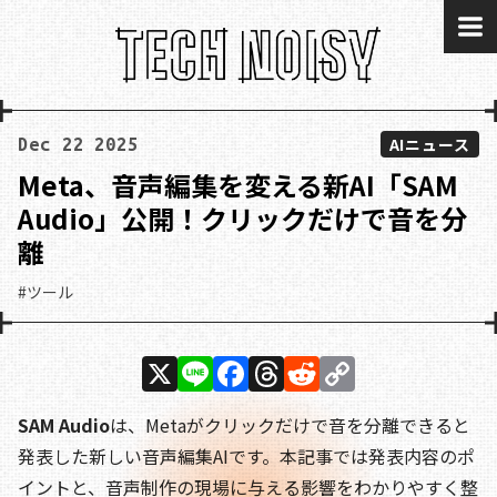
me
AIニュース
Dec 22 2025
Meta、音声編集を変える新AI「SAM
Audio」公開！クリックだけで音を分
離
#ツール
X
Li
F
T
R
C
n
a
h
e
o
SAM Audio
は、Metaがクリックだけで音を分離できると
e
c
re
d
p
発表した新しい音声編集AIです。本記事では発表内容のポ
e
a
di
y
イントと、音声制作の現場に与える影響をわかりやすく整