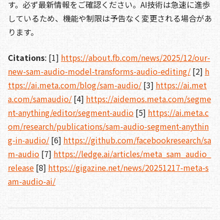
す。必ず最新情報をご確認ください。AI技術は急速に進歩
しているため、機能や制限は予告なく変更される場合があ
ります。
Citations
: [1]
https://about.fb.com/news/2025/12/our-
new-sam-audio-model-transforms-audio-editing/
[2]
h
ttps://ai.meta.com/blog/sam-audio/
[3]
https://ai.met
a.com/samaudio/
[4]
https://aidemos.meta.com/segme
nt-anything/editor/segment-audio
[5]
https://ai.meta.c
om/research/publications/sam-audio-segment-anythin
g-in-audio/
[6]
https://github.com/facebookresearch/sa
m-audio
[7]
https://ledge.ai/articles/meta_sam_audio_
release
[8]
https://gigazine.net/news/20251217-meta-s
am-audio-ai/