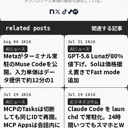
テクノロジーと表現の融合も探求している。
関連する記事
related posts
Aug 06 2026
Jul 31 2026
AIニュース
AIニュース
Metaがターミナル常
GPT-5.6 Lunaが80%
駐のMuse Codeを公
値下げ。Solは価格据
開。入力単価はデー
え置きでFast mode
タ提供で約12分の1
追加
Jul 29 2026
Jul 29 2026
AIニュース
ビジネスコラム
MCPのTasksは切断
Claude Code を laun
しても同じIDで再開。
chd で常駐化。24時
MCP Appsは会話内に
間いつでもスマホとW