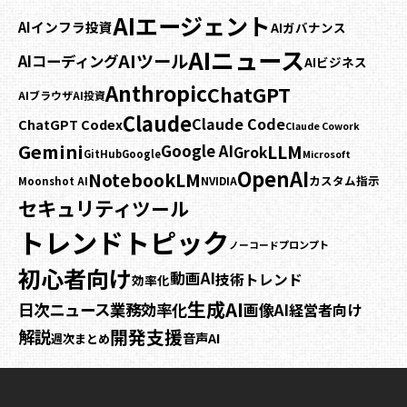
AIエージェント
AIインフラ投資
AIガバナンス
AIニュース
AIツール
AIコーディング
AIビジネス
Anthropic
ChatGPT
AIブラウザ
AI投資
Claude
Claude Code
ChatGPT Codex
Claude Cowork
Gemini
LLM
Google AI
Grok
GitHub
Google
Microsoft
OpenAI
NotebookLM
カスタム指示
NVIDIA
Moonshot AI
セキュリティ
ツール
トレンドトピック
プロンプト
ノーコード
初心者向け
動画AI
技術トレンド
効率化
生成AI
日次ニュース
業務効率化
画像AI
経営者向け
開発支援
解説
音声AI
週次まとめ