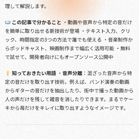
b
d
t
Li
理して解説します。
o
s
n
o
k
この記事で分かること
・動画や音声から特定の音だけ
を簡単に取り出せる新技術が登場 ・テキスト入力、クリ
k
ック、時間指定の3つの方法で誰でも使える ・音楽制作か
らポッドキャスト、映画制作まで幅広く活用可能 ・無料
で試せて、開発者向けにもオープンソース公開中
知っておきたい用語
・
音声分離
：混ざった音声から特
定の音だけを取り出す技術。例えば、バンド演奏の動画
からギターの音だけを抽出したり、街中で撮った動画から
人の声だけを残して雑音を消したりできます。まるでケー
キから苺だけをキレイに取り出すようなイメージです。