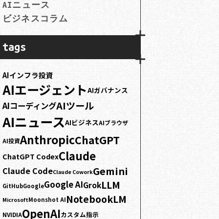
AIニュース
ビジネスコラム
tags
AIインフラ投資
AIエージェント
AIガバナンス
AIツール
AIコーディング
AIニュース
AIビジネス
AIブラウザ
Anthropic
ChatGPT
AI投資
Claude
ChatGPT Codex
Gemini
Claude Code
Claude Cowork
LLM
Google AI
Grok
GitHub
Google
NotebookLM
Moonshot AI
Microsoft
OpenAI
カスタム指示
NVIDIA