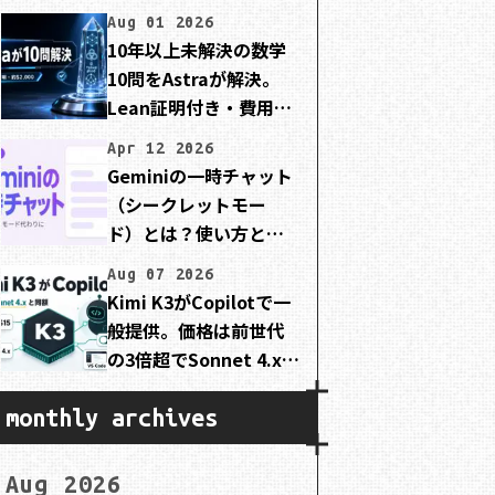
Aug 01 2026
10年以上未解決の数学
10問をAstraが解決。
Lean証明付き・費用は
約2,000ドル
Apr 12 2026
Geminiの一時チャット
（シークレットモー
ド）とは？使い方と注
意点を初心者向けに解
Aug 07 2026
説
Kimi K3がCopilotで一
般提供。価格は前世代
の3倍超でSonnet 4.xと
同額
monthly archives
Aug 2026