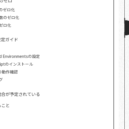
のゼロ
鍵のゼロ化
変数のゼロ化
のゼロ化
設定ガイド
 Environmentsの設定
criptのインストール
での動作確認
グ
統合が予定されている
ること