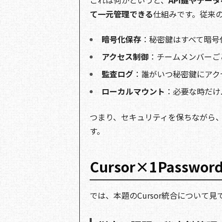
これは何かというと、
API鍵やデー
て一元管理できる
仕組みです。従来の
暗号化保存
：秘密鍵はすべて暗号
アクセス制御
：チームメンバーご
監査ログ
：誰がいつ秘密鍵にアク
ローカルマウント
：必要な時だけ
つまり、セキュリティを保ちながら
す。
Cursor×1Pass
では、本題のCursor統合について