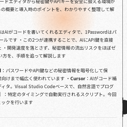
ードエディタから秘密鍵やAPIキーを安全に扱える環境が
e
c
re
d
p
みの概要と導入時のポイントを、わかりやすく整理して解
e
a
di
y
b
d
t
Li
o
s
n
rとはAIがコードを書いてくれるエディタで、1Passwordはパ
o
k
ールです ・この2つが連携することで、AIにAPI鍵を直接
 ・開発速度を落とさず、秘密情報の流出リスクをほぼゼ
k
い方を、手順を追って解説します
d
：パスワードやAPI鍵などの秘密情報を暗号化して保
向けまで幅広く使われています ・
Cursor
：AIがコード補
Visual Studio Codeベースで、自然言語でプログ
】
：特定のタイミングで自動実行されるスクリプト。今回
ェックを行います