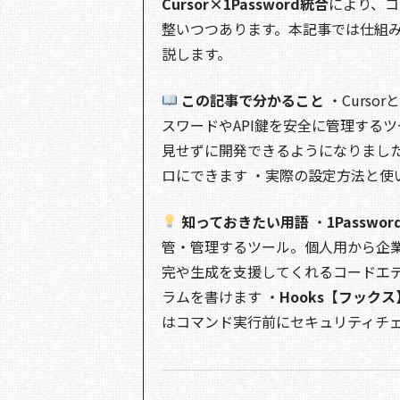
Cursor×1Password統合
により、コ
整いつつあります。本記事では仕組
説します。
この記事で分かること
・Curso
スワードやAPI鍵を安全に管理するツ
見せずに開発できるようになりました
ロにできます ・実際の設定方法と使
知っておきたい用語
・
1Passwor
管・管理するツール。個人用から企業
完や生成を支援してくれるコードエディタ。
ラムを書けます ・
Hooks【フックス
はコマンド実行前にセキュリティチ