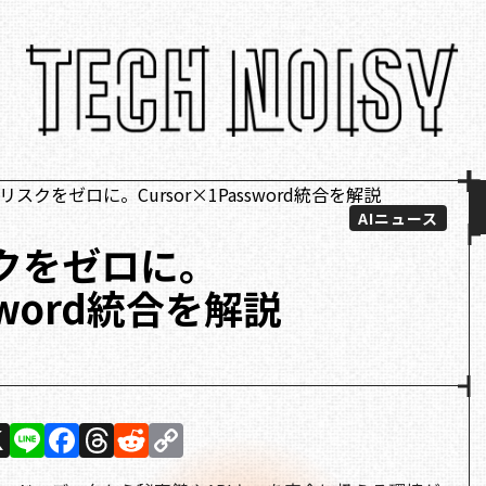
AIニュース
クをゼロに。
ssword統合を解説
X
Li
F
T
R
C
n
a
h
e
o