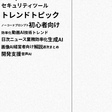
セキュリティ
ツール
トレンドトピック
初心者向け
プロンプト
ノーコード
動画AI
技術トレンド
効率化
生成AI
日次ニュース
業務効率化
解説
画像AI
経営者向け
週次まとめ
開発支援
音声AI