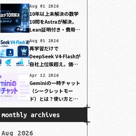
Aug 01 2026
10年以上未解決の数学
10問をAstraが解決。
Lean証明付き・費用は
約2,000ドル
Aug 01 2026
再学習だけで
DeepSeek V4-Flashが
自社上位版超え。価格
は3分の1でMIT公開
Apr 12 2026
Geminiの一時チャット
（シークレットモー
ド）とは？使い方と注
意点を初心者向けに解
説
monthly archives
Aug 2026