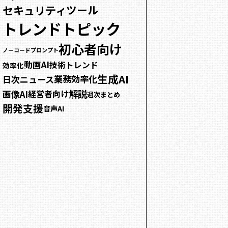
セキュリティ
ツール
トレンドトピック
初心者向け
プロンプト
ノーコード
動画AI
技術トレンド
効率化
生成AI
業務効率化
日次ニュース
解説
画像AI
経営者向け
週次まとめ
開発支援
音声AI