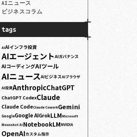
AIニュース
ビジネスコラム
tags
AIインフラ投資
AI
AIエージェント
AIガバナンス
AIツール
AIコーディング
AIニュース
AIビジネス
AIブラウザ
Anthropic
ChatGPT
AI投資
Claude
ChatGPT Codex
Gemini
Claude Code
Claude Cowork
LLM
Google AI
Grok
Google
Microsoft
NotebookLM
NVIDIA
Moonshot AI
OpenAI
カスタム指示