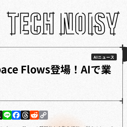
AIニュース
space Flows登場！AIで業
X
Li
F
T
R
C
n
a
h
e
o