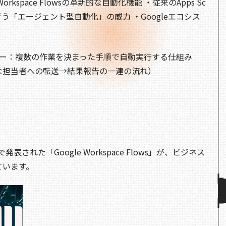
rkspace Flowsの革新的な自動化機能 ・従来のApps Sc
e
c
re
d
p
を行う「エージェント型自動化」の威力 ・Googleエコシス
e
a
di
y
b
d
t
Li
o
s
n
ロー：複数の作業を決まった手順で自動実行する仕組み
o
k
な担当者への転送→結果報告の一連の流れ）
k
 ’25で発表された「Google Workspace Flows」が、ビジネス
ています。