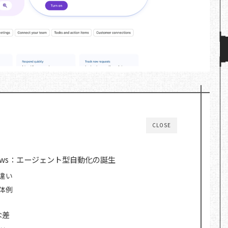
CLOSE
ce Flows：エージェント型自動化の誕生
違い
体例
な差