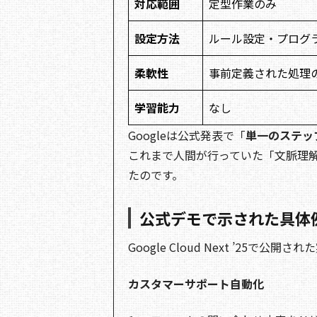
対応範囲
定型作業のみ
設定方法
ルール設定・プログ
柔軟性
事前定義された処理
学習能力
なし
Googleは公式発表で「
単一のステッ
これまで人間が行っていた「文脈理解
たのです。
公式デモで示された具体
Google Cloud Next ’25で公開さ
カスタマーサポート自動化