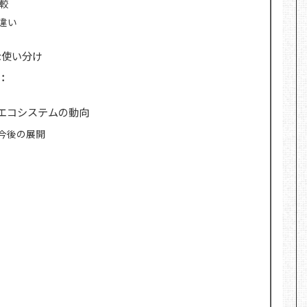
比較
違い
確な使い分け
較：
eエコシステムの動向
今後の展開