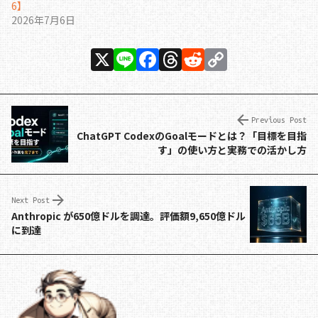
6】
2026年7月6日
X
Li
F
T
R
C
n
a
h
e
o
e
c
re
d
p
e
a
di
y
Previous Post
ChatGPT CodexのGoalモードとは？「目標を目指
b
d
t
Li
す」の使い方と実務での活かし方
o
s
n
o
k
Next Post
k
Anthropic が650億ドルを調達。評価額9,650億ドル
に到達