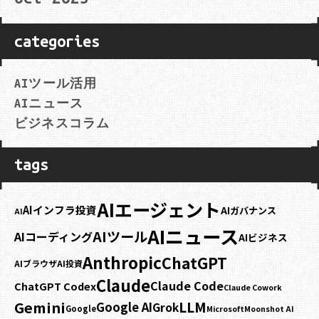
categories
AIツール活用
AIニュース
ビジネスコラム
tags
AIエージェント
AIインフラ投資
AIガバナンス
AI
AIニュース
AIツール
AIコーディング
AIビジネス
Anthropic
ChatGPT
AIブラウザ
AI投資
Claude
Claude Code
ChatGPT Codex
Claude Cowork
Gemini
LLM
Google AI
Grok
Google
Microsoft
Moonshot AI