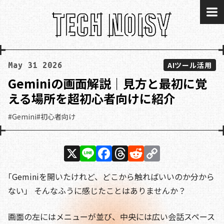
me
AIツール活用
May 31 2026
Geminiの画面解説｜見方と最初に覚
える場所を超初心者向けに紹介
#Gemini
#初心者向け
X
Li
F
T
R
C
n
a
h
e
o
｢Geminiを開いたけれど、どこから触ればいいのか分から
e
c
re
d
p
ない」 そんなふうに感じたことはありませんか？
e
a
di
y
b
d
t
Li
画面の左にはメニューが並び、中央には広い会話スペース