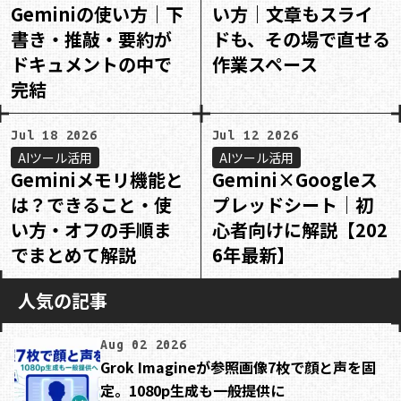
Geminiの使い方｜下
い方｜文章もスライ
書き・推敲・要約が
ドも、その場で直せる
ドキュメントの中で
作業スペース
完結
Jul 18 2026
Jul 12 2026
AIツール活用
AIツール活用
Geminiメモリ機能と
Gemini×Googleス
は？できること・使
プレッドシート｜初
い方・オフの手順ま
心者向けに解説【202
でまとめて解説
6年最新】
人気の記事
Aug 02 2026
Grok Imagineが参照画像7枚で顔と声を固
定。1080p生成も一般提供に