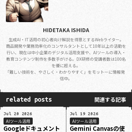
HIDETAKA ISHIDA
生成AI・IT活用の初心者向け解説を得意とするWebライター。
商品開発や業務効率化のコンサルタントとして10年以上の活動を
行い、現在は中小企業のデジタル活用支援や、AIツールの導入・
教育コンテンツ制作を多数手がける。DX研修の受講者数は100名
を優に超える。
｢難しい技術を、やさしく・わかりやすく」をモットーに情報発
信中。
関連する記事
related posts
Jul 20 2026
Jul 19 2026
AIツール活用
AIツール活用
Googleドキュメント
Gemini Canvasの使