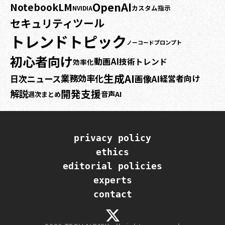
OpenAI
NotebookLM
カスタム指示
NVIDIA
セキュリティ
ツール
トレンドトピック
プロンプト
ノーコード
初心者向け
動画AI
技術トレンド
効率化
生成AI
業務効率化
日次ニュース
画像AI
経営者向け
開発支援
解説
音声AI
週次まとめ
privacy policy
ethics
editorial policies
experts
contact