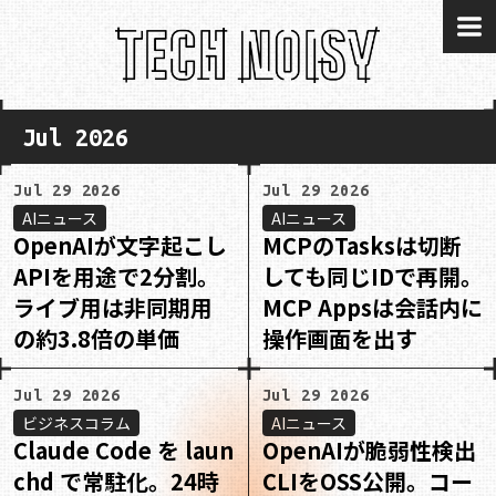
me
Jul 2026
Jul 29 2026
Jul 29 2026
AIニュース
AIニュース
OpenAIが文字起こし
MCPのTasksは切断
APIを用途で2分割。
しても同じIDで再開。
ライブ用は非同期用
MCP Appsは会話内に
の約3.8倍の単価
操作画面を出す
Jul 29 2026
Jul 29 2026
ビジネスコラム
AIニュース
Claude Code を laun
OpenAIが脆弱性検出
chd で常駐化。24時
CLIをOSS公開。コー