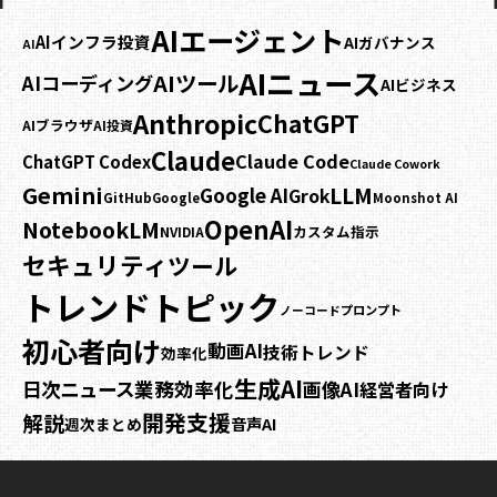
AIエージェント
AIインフラ投資
AIガバナンス
AI
AIニュース
AIツール
AIコーディング
AIビジネス
Anthropic
ChatGPT
AIブラウザ
AI投資
Claude
Claude Code
ChatGPT Codex
Claude Cowork
Gemini
LLM
Google AI
Grok
GitHub
Google
Moonshot AI
OpenAI
NotebookLM
カスタム指示
NVIDIA
セキュリティ
ツール
トレンドトピック
プロンプト
ノーコード
初心者向け
動画AI
技術トレンド
効率化
生成AI
日次ニュース
業務効率化
画像AI
経営者向け
開発支援
解説
音声AI
週次まとめ