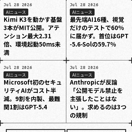
Jul 28 2026
Jul 28 2026
AIニュース
AIニュース
Kimi K3を動かす基盤
最先端AI16種、視覚
3本がMIT公開。アテ
だけのテストで60%
ンション最大2.31
に届かず。首位はGPT
倍、環境起動50ms未
-5.6-Solの59.7%
満
Jul 28 2026
Jul 28 2026
AIニュース
AIニュース
Microsoft初のセキュ
Anthropicが反論
リティAIがコスト半
「公開モデル禁止を
減。9割を内製、最難
主張したことはな
関1割はGPT-5.4
い」。求めるのは3つ
の規制