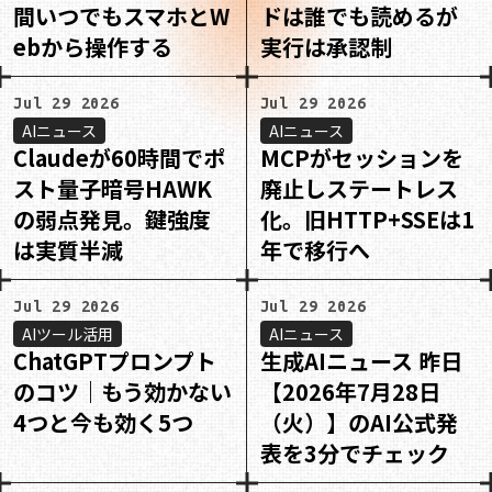
間いつでもスマホとW
ドは誰でも読めるが
ebから操作する
実行は承認制
Jul 29 2026
Jul 29 2026
AIニュース
AIニュース
Claudeが60時間でポ
MCPがセッションを
スト量子暗号HAWK
廃止しステートレス
の弱点発見。鍵強度
化。旧HTTP+SSEは1
は実質半減
年で移行へ
Jul 29 2026
Jul 29 2026
AIツール活用
AIニュース
ChatGPTプロンプト
生成AIニュース 昨日
のコツ｜もう効かない
【2026年7月28日
4つと今も効く5つ
（火）】のAI公式発
表を3分でチェック