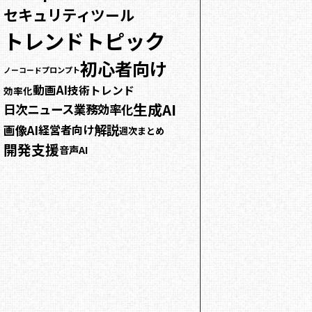
セキュリティ
ツール
トレンドトピック
初心者向け
プロンプト
ノーコード
動画AI
技術トレンド
効率化
生成AI
日次ニュース
業務効率化
解説
画像AI
経営者向け
週次まとめ
開発支援
音声AI