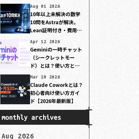
Aug 01 2026
10年以上未解決の数学
10問をAstraが解決。
Lean証明付き・費用は
約2,000ドル
Apr 12 2026
Geminiの一時チャット
（シークレットモー
ド）とは？使い方と注
意点を初心者向けに解
Mar 20 2026
説
Claude Coworkとは？
初心者向け使い方ガイ
ド【2026年最新版】
monthly archives
Aug 2026