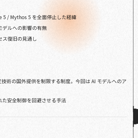
e
c
re
d
p
e
a
di
y
e 5 / Mythos 5 を全面停止した経緯
b
d
t
Li
e モデルへの影響の有無
o
s
n
アクセス復旧の見通し
o
k
k
定技術の国外提供を制限する制度。今回は AI モデルへのア
込まれた安全制御を回避させる手法