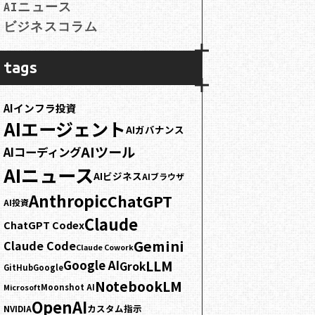
AIニュース
ビジネスコラム
tags
AIインフラ投資
AIエージェント
AIガバナンス
AIツール
AIコーディング
AIニュース
AIビジネス
AIブラウザ
Anthropic
ChatGPT
AI投資
Claude
ChatGPT Codex
Gemini
Claude Code
Claude Cowork
LLM
Google AI
Grok
GitHub
Google
NotebookLM
Moonshot AI
Microsoft
OpenAI
カスタム指示
NVIDIA