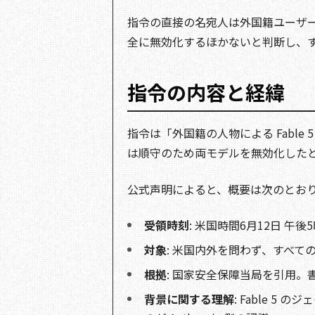
指令の直接の名宛人は外国籍ユーザーで
全に無効化するほかないと判断し、
指令の内容と経緯
指令は「外国籍の人物による Fable 5 /
は順守のため両モデルを無効化した
公式声明によると、概要は次のとお
受領時刻
: 米国時間6月12日 午後5
対象
: 米国内外を問わず、すべての外
根拠
: 国家安全保障当局を引用
背景に関する理解
: Fable 