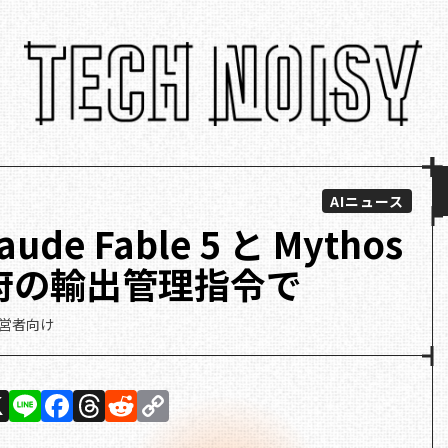
AIニュース
laude Fable 5 と Mythos
政府の輸出管理指令で
経営者向け
X
Li
F
T
R
C
n
a
h
e
o