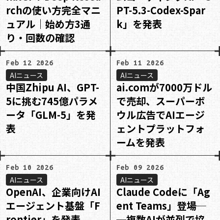
rchの使い方完全マニ
PT-5.3-Codex-Spar
ュアル｜始め方3通
k」を発表
り・回数の確認
Feb 12 2026
Feb 11 2026
AIニュース
AIニュース
中国Zhipu AI、GPT-
ai.comが7000万ドル
5に挑む745億パラメ
で売却、スーパーボ
ータ「GLM-5」を発
ウル広告でAIエージ
表
ェントプラットフォ
ームを発表
Feb 10 2026
Feb 09 2026
AIニュース
AIニュース
OpenAI、企業向けAI
Claude Codeに「Ag
エージェント基盤「F
ent Teams」登場─
rontier」を発表
─複数AIが並列で協