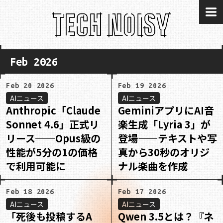
me
Feb 2026
Feb 20 2026
Feb 19 2026
AIニュース
AIニュース
Anthropic「Claude
GeminiアプリにAI音
Sonnet 4.6」正式リ
楽生成「Lyria 3」が
リース──Opus級の
登場——テキストや写
性能が5分の1の価格
真から30秒のオリジ
で利用可能に
ナル楽曲を作成
Feb 18 2026
Feb 17 2026
AIニュース
AIニュース
「死後も投稿するA
Qwen 3.5とは？『ネ