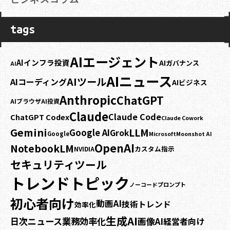
tags
AIエージェント
AIインフラ投資
AIガバナンス
AI
AIニュース
AIツール
AIコーディング
AIビジネス
Anthropic
ChatGPT
AIブラウザ
AI投資
Claude
Claude Code
ChatGPT Codex
Claude Cowork
Gemini
LLM
Google AI
Grok
Google
Microsoft
Moonshot AI
OpenAI
NotebookLM
カスタム指示
NVIDIA
セキュリティ
ツール
トレンドトピック
プロンプト
ノーコード
初心者向け
動画AI
技術トレンド
効率化
生成AI
業務効率化
日次ニュース
画像AI
経営者向け