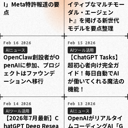
I」Meta特許報道の要
イティブなマルチモー
点
ダル・エージェン
ト』を掲げる新世代
モデルを要点整理
Feb 16 2026
Feb 15 2026
AIニュース
AIツール活用
OpenClaw創設者がO
【ChatGPT Tasks】
penAIに参加、プロジ
超初心者向け完全ガ
ェクトはファウンデ
イド！毎日自動でAI
ーションへ移行
が働いてくれる魔法の
機能！
Feb 14 2026
Feb 13 2026
AIツール活用
AIニュース
【2026年7月最新】C
OpenAIがリアルタイ
hatGPT Deep Resea
ムコーディングAI「G