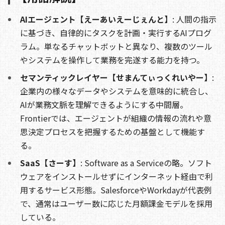
AIエージェント【えーあいえーじぇんと】
: 人間の指示
に基づき、自律的にタスクを計画・実行するAIプログ
ラム。単なるチャットボットと異なり、複数のツール
やシステムを操作して業務を完遂する能力を持つ。
セマンティックレイヤー【せまんてぃっくれいやー】
:
企業内の様々なデータやシステムを意味的に統合し、
AIが業務文脈を理解できるようにする中間層。
Frontierでは、エージェントが組織の情報の流れや意
思決定プロセスを把握するための基盤として機能す
る。
SaaS【さーす】
: Software as a Serviceの略。ソフト
ウェアをインストールせずにインターネット経由で利
用するサービス形態。SalesforceやWorkdayが代表例
で、通常はユーザー数に応じた月額課金モデルを採用
している。