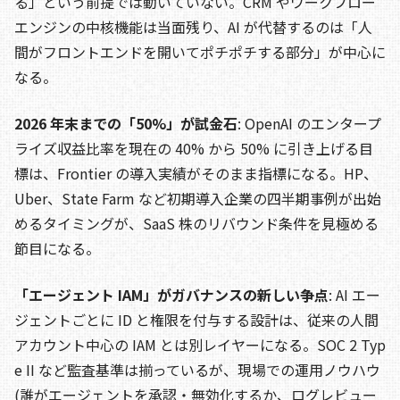
る」という前提では動いていない。CRM やワークフロー
エンジンの中核機能は当面残り、AI が代替するのは「人
間がフロントエンドを開いてポチポチする部分」が中心に
なる。
2026 年末までの「50%」が試金石
: OpenAI のエンタープ
ライズ収益比率を現在の 40% から 50% に引き上げる目
標は、Frontier の導入実績がそのまま指標になる。HP、
Uber、State Farm など初期導入企業の四半期事例が出始
めるタイミングが、SaaS 株のリバウンド条件を見極める
節目になる。
「エージェント IAM」がガバナンスの新しい争点
: AI エー
ジェントごとに ID と権限を付与する設計は、従来の人間
アカウント中心の IAM とは別レイヤーになる。SOC 2 Typ
e II など監査基準は揃っているが、現場での運用ノウハウ
(誰がエージェントを承認・無効化するか、ログレビュー