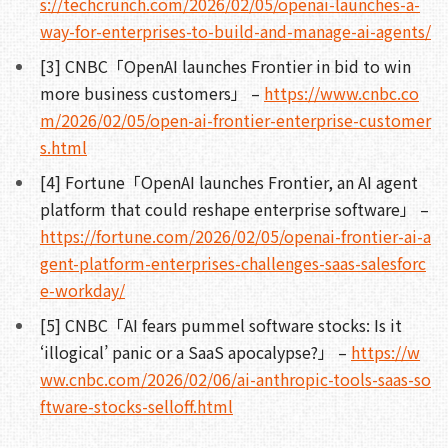
s://techcrunch.com/2026/02/05/openai-launches-a-
way-for-enterprises-to-build-and-manage-ai-agents/
[3] CNBC「OpenAI launches Frontier in bid to win
more business customers」 –
https://www.cnbc.co
m/2026/02/05/open-ai-frontier-enterprise-customer
s.html
[4] Fortune「OpenAI launches Frontier, an AI agent
platform that could reshape enterprise software」 –
https://fortune.com/2026/02/05/openai-frontier-ai-a
gent-platform-enterprises-challenges-saas-salesforc
e-workday/
[5] CNBC「AI fears pummel software stocks: Is it
‘illogical’ panic or a SaaS apocalypse?」 –
https://w
ww.cnbc.com/2026/02/06/ai-anthropic-tools-saas-so
ftware-stocks-selloff.html