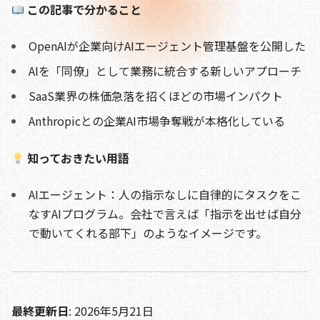
o
s
n
この記事で分かること
o
k
OpenAIが企業向けAIエージェント管理基盤を公開した
k
AIを「同僚」として業務に統合する新しいアプローチ
SaaS業界の株価急落を招くほどの市場インパクト
Anthropicとの企業AI市場争奪戦が本格化している
知っておきたい用語
AIエージェント：人の指示なしに自律的にタスクをこ
なすAIプログラム。会社で言えば「指示を出せば自分
で動いてくれる部下」のようなイメージです。
最終更新日
: 2026年5月21日