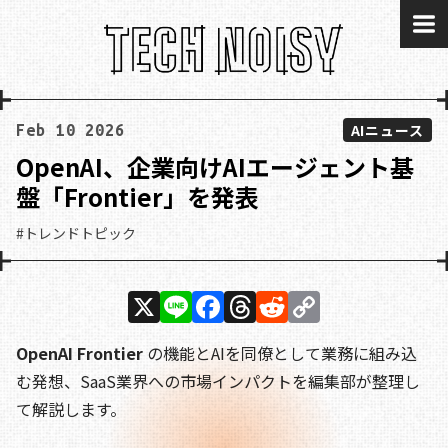
me
AIニュース
Feb 10 2026
OpenAI、企業向けAIエージェント基
盤「Frontier」を発表
#トレンドトピック
X
Li
F
T
R
C
n
a
h
e
o
OpenAI Frontier
の機能とAIを同僚として業務に組み込
e
c
re
d
p
む発想、SaaS業界への市場インパクトを編集部が整理し
e
a
di
y
て解説します。
b
d
t
Li