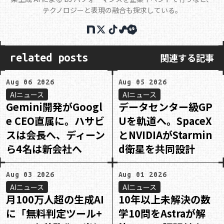
テクノロジーと表現の融合も探求している。
関連する記事
related posts
Aug 06 2026
Aug 05 2026
AIニュース
AIニュース
Gemini開発がGoogl
データセンター級GP
e CEO直属に。ハサビ
Uを軌道へ。SpaceX
スは会長へ、ディーン
とNVIDIAがStarmin
ら4名は新会社へ
d衛星を共同設計
Aug 03 2026
Aug 01 2026
AIニュース
AIニュース
月100万人超の生成AI
10年以上未解決の数
に「無料判定ツール+
学10問をAstraが解