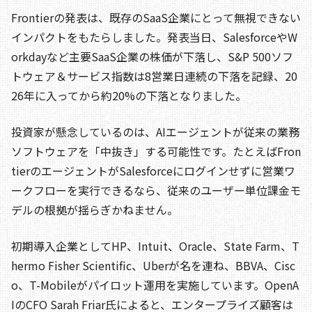
Frontierの発表は、既存のSaaS企業にとって無視できない
インパクトをもたらしました。発表当日、SalesforceやW
orkdayなど主要SaaS企業の株価が下落し、S&P 500ソフ
トウェア＆サービス指数は8営業日連続の下落を記録、20
26年に入ってから約20%の下落となりました。
投資家が懸念しているのは、AIエージェントが従来の業務
ソフトウェアを「中抜き」する可能性です。たとえばFron
tierのエージェントがSalesforceにログインせずに営業ワ
ークフローを実行できるなら、従来のユーザー単位課金モ
デルの根拠が揺らぎかねません。
初期導入企業としてHP、Intuit、Oracle、State Farm、T
hermo Fisher Scientific、Uberが名を連ね、BBVA、Cisc
o、T-Mobileがパイロット運用を実施しています。OpenA
IのCFO Sarah Friar氏によると、エンタープライズ顧客は