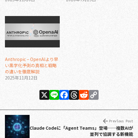
Anthropic – OpenAIより早
い黒字化予測の真相と戦略
の違いを徹底解説
2025年11月12日
X
Li
F
T
R
C
n
a
h
e
o
e
c
re
d
p
e
a
di
y
Previous Post
Claude Codeに「Agent Teams」登場──複数AIが
b
d
t
Li
並列で協調する新機能