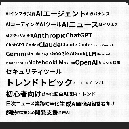
AIエージェント
AIインフラ投資
AIガバナンス
AIニュース
AIツール
AIコーディング
AIビジネス
Anthropic
ChatGPT
AIブラウザ
AI投資
Claude
Claude Code
ChatGPT Codex
Claude Cowork
Gemini
LLM
Google AI
Grok
GitHub
Google
Microsoft
OpenAI
NotebookLM
カスタム指示
NVIDIA
Moonshot AI
セキュリティ
ツール
トレンドトピック
プロンプト
ノーコード
初心者向け
動画AI
技術トレンド
効率化
生成AI
日次ニュース
業務効率化
画像AI
経営者向け
開発支援
解説
音声AI
週次まとめ