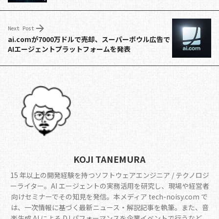
o
s
n
o
k
Next Post
k
ai.comが7000万ドルで売却、スーパーボウル広告で
AIエージェントプラットフォームを発表
KOJI TANEMURA
15 年以上の開発経験を持つソフトウェアエンジニア / テクノロジ
ーライター。AI エージェントの実務活用を研究し、現場や経営者
向けセミナーでその知見を発信。本メディア tech-noisy.com で
は、一次情報に基づく最新ニュース・解説記事を執筆。また、音
楽生成 AI による DJ パフォーマンスを企業イベントで行うなど、