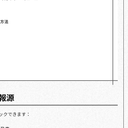
集方法
報源
ェックできます：