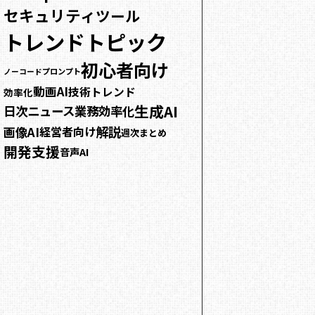
セキュリティ
ツール
トレンドトピック
初心者向け
プロンプト
ノーコード
動画AI
技術トレンド
効率化
生成AI
日次ニュース
業務効率化
解説
画像AI
経営者向け
週次まとめ
開発支援
音声AI