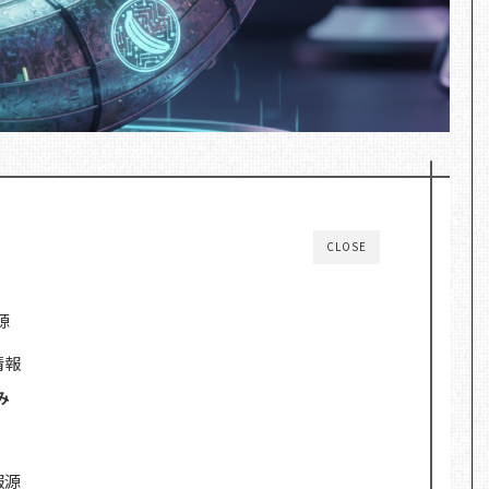
CLOSE
源
情報
み
報源