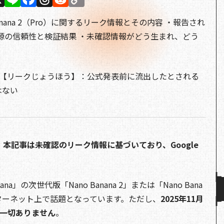
n
a
h
e
o
anana 2（Pro）に関するリーク情報とその内容 ・報告され
e
c
re
d
p
源の信頼性と検証結果 ・未確認情報がどう生まれ、どう
e
a
di
y
b
d
t
Li
o
s
n
報【リークじょうほう】：公式発表前に流出したとされる
o
k
はない
k
本記事は未確認のリーク情報に基づいており、Google
ana」の次世代版「Nano Banana 2」または「Nano Bana
ンターネット上で話題となっています。ただし、
2025年11月
は一切ありません
。