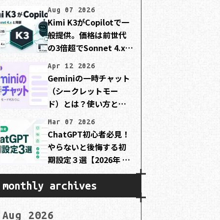
Aug 07 2026
Kimi K3がCopilotで一
般提供。価格は前世代
の3倍超でSonnet 4.xと
同額
Apr 12 2026
Geminiの一時チャット
（シークレットモー
ド）とは？使い方と注
意点を初心者向けに解
Mar 07 2026
説
ChatGPT初心者必見！
やらないと後悔する初
期設定３選【2026年 最
新版】
monthly archives
Aug 2026