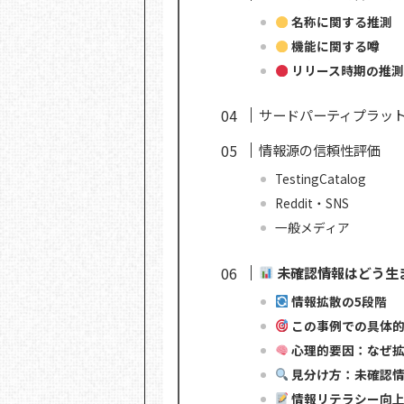
名称に関する推測
機能に関する噂
リリース時期の推
サードパーティプラッ
情報源の信頼性評価
TestingCatalog
Reddit・SNS
一般メディア
未確認情報はどう生
情報拡散の5段階
この事例での具体
心理的要因：なぜ
見分け方：未確認
情報リテラシー向上