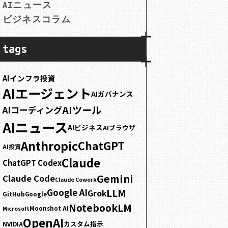
AIニュース
ビジネスコラム
tags
AIインフラ投資
AIエージェント
AIガバナンス
AIツール
AIコーディング
AIニュース
AIビジネス
AIブラウザ
Anthropic
ChatGPT
AI投資
Claude
ChatGPT Codex
Gemini
Claude Code
Claude Cowork
LLM
Google AI
Grok
GitHub
Google
NotebookLM
Moonshot AI
Microsoft
OpenAI
カスタム指示
NVIDIA