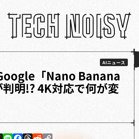
AIニュース
gle「Nano Banana
が判明!? 4K対応で何が変
X
Li
F
T
R
C