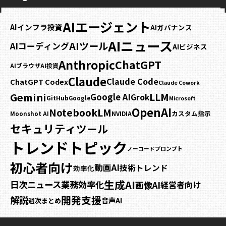
AIエージェント
AIインフラ投資
AIガバナンス
AIニュース
AIツール
AIコーディング
AIビジネス
Anthropic
ChatGPT
AIブラウザ
AI投資
Claude
Claude Code
ChatGPT Codex
Claude Cowork
Gemini
LLM
Google AI
Grok
GitHub
Google
Microsoft
OpenAI
NotebookLM
カスタム指示
NVIDIA
Moonshot AI
セキュリティ
ツール
トレンドトピック
プロンプト
ノーコード
初心者向け
動画AI
技術トレンド
効率化
生成AI
日次ニュース
業務効率化
画像AI
経営者向け
開発支援
解説
音声AI
週次まとめ