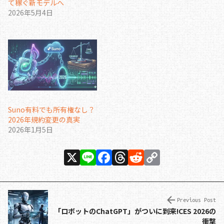
て稼ぐ新モデルへ
2026年5月4日
Suno有料でも所有権なし？
2026年規約変更の真実
2026年1月5日
X
Li
F
T
R
C
n
a
h
e
o
e
c
re
d
p
e
a
di
y
Previous Post
「ロボットのChatGPT」がついに到来!CES 2026の
b
d
t
Li
衝撃