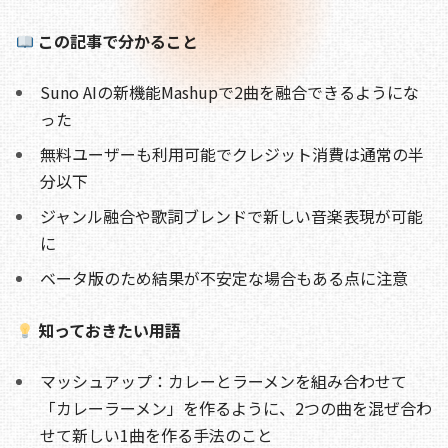
o
s
n
o
k
この記事で分かること
k
Suno AIの新機能Mashupで2曲を融合できるようにな
った
無料ユーザーも利用可能でクレジット消費は通常の半
分以下
ジャンル融合や歌詞ブレンドで新しい音楽表現が可能
に
ベータ版のため結果が不安定な場合もある点に注意
知っておきたい用語
マッシュアップ：カレーとラーメンを組み合わせて
「カレーラーメン」を作るように、2つの曲を混ぜ合わ
せて新しい1曲を作る手法のこと