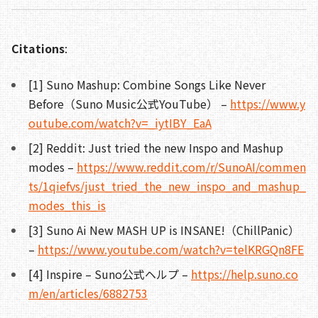
Citations
:
[1] Suno Mashup: Combine Songs Like Never
Before（Suno Music公式YouTube） –
https://www.y
outube.com/watch?v=_iytIBY_EaA
[2] Reddit: Just tried the new Inspo and Mashup
modes –
https://www.reddit.com/r/SunoAI/commen
ts/1qiefvs/just_tried_the_new_inspo_and_mashup_
modes_this_is
[3] Suno Ai New MASH UP is INSANE!（ChillPanic）
–
https://www.youtube.com/watch?v=telKRGQn8FE
[4] Inspire – Suno公式ヘルプ –
https://help.suno.co
m/en/articles/6882753