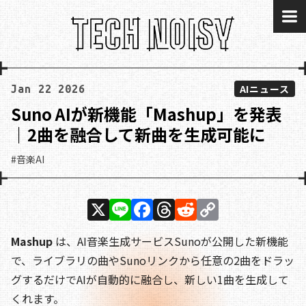
me
AIニュース
Jan 22 2026
Suno AIが新機能「Mashup」を発表
｜2曲を融合して新曲を生成可能に
#音楽AI
X
Li
F
T
R
C
n
a
h
e
o
Mashup
は、AI音楽生成サービスSunoが公開した新機能
e
c
re
d
p
で、ライブラリの曲やSunoリンクから任意の2曲をドラッ
e
a
di
y
グするだけでAIが自動的に融合し、新しい1曲を生成して
b
d
t
Li
くれます。