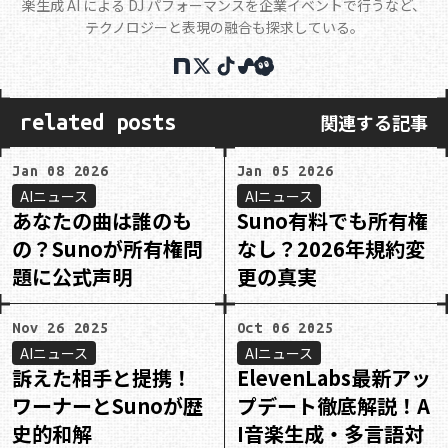
楽生成 AI による DJ パフォーマンスを企業イベントで行うなど、
テクノロジーと表現の融合も探求している。
関連する記事
related posts
Jan 08 2026
Jan 05 2026
AIニュース
AIニュース
あなたの曲は誰のも
Suno有料でも所有権
の？Sunoが所有権問
なし？2026年規約変
題に公式声明
更の真実
Nov 26 2025
Oct 06 2025
AIニュース
AIニュース
訴えた相手と提携！
ElevenLabs最新アッ
ワーナーとSunoが歴
プデート徹底解説！A
史的和解
I音楽生成・多言語対