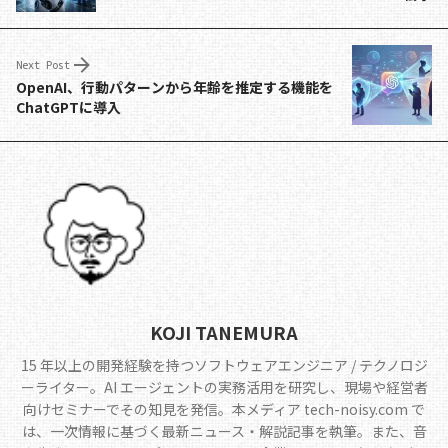
o
s
n
o
k
Next Post
k
OpenAI、行動パターンから年齢を推定する機能を
ChatGPTに導入
KOJI TANEMURA
15 年以上の開発経験を持つソフトウェアエンジニア / テクノロジ
ーライター。AI エージェントの実務活用を研究し、現場や経営者
向けセミナーでその知見を発信。本メディア tech-noisy.com で
は、一次情報に基づく最新ニュース・解説記事を執筆。また、音