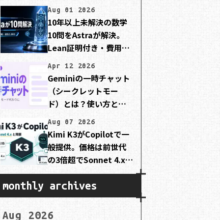
Aug 01 2026
10年以上未解決の数学
10問をAstraが解決。
Lean証明付き・費用は
約2,000ドル
Apr 12 2026
Geminiの一時チャット
（シークレットモー
ド）とは？使い方と注
意点を初心者向けに解
Aug 07 2026
説
Kimi K3がCopilotで一
般提供。価格は前世代
の3倍超でSonnet 4.xと
同額
monthly archives
Aug 2026