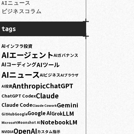
AIニュース
ビジネスコラム
tags
AIインフラ投資
AIエージェント
AIガバナンス
AIツール
AIコーディング
AIニュース
AIビジネス
AIブラウザ
Anthropic
ChatGPT
AI投資
Claude
ChatGPT Codex
Gemini
Claude Code
Claude Cowork
LLM
Google AI
Grok
GitHub
Google
NotebookLM
Moonshot AI
Microsoft
OpenAI
カスタム指示
NVIDIA