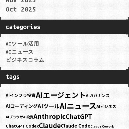
Nov 2025
Oct 2025
categories
AIツール活用
AIニュース
ビジネスコラム
tags
AIエージェント
AIインフラ投資
AIガバナンス
AIニュース
AIツール
AIコーディング
AIビジネス
Anthropic
ChatGPT
AIブラウザ
AI投資
Claude
Claude Code
ChatGPT Codex
Claude Cowork