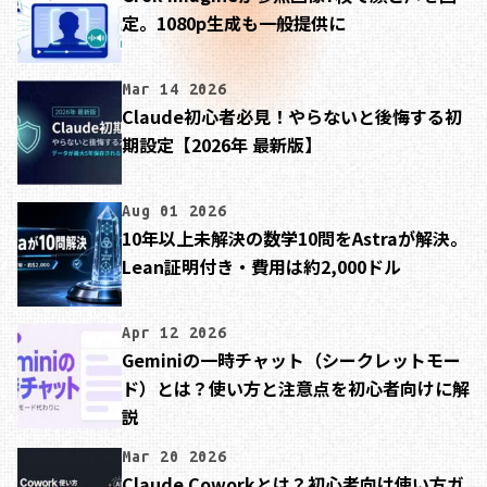
定。1080p生成も一般提供に
Mar 14 2026
Claude初心者必見！やらないと後悔する初
期設定【2026年 最新版】
Aug 01 2026
10年以上未解決の数学10問をAstraが解決。
Lean証明付き・費用は約2,000ドル
Apr 12 2026
Geminiの一時チャット（シークレットモー
ド）とは？使い方と注意点を初心者向けに解
説
Mar 20 2026
Claude Coworkとは？初心者向け使い方ガ