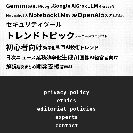
Gemini
LLM
Google AI
Grok
GitHub
Google
Microsoft
OpenAI
NotebookLM
カスタム指示
NVIDIA
Moonshot AI
セキュリティ
ツール
トレンドトピック
プロンプト
ノーコード
初心者向け
動画AI
技術トレンド
効率化
生成AI
業務効率化
日次ニュース
画像AI
経営者向け
開発支援
解説
音声AI
週次まとめ
privacy policy
ethics
editorial policies
experts
contact