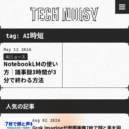
me
tag: AI時短
May 12 2026
AIニュース
NotebookLMの使い
方｜議事録3時間が3
分で終わる方法
人気の記事
Aug 02 2026
Grok Imagineが参照画像7枚で顔と声を固